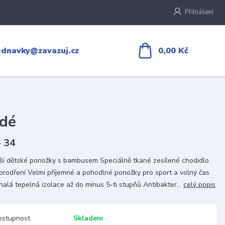
Přihlášení
0,00 Kč
ednavky@zavazuj.cz
edé
- 34
jší dětské ponožky s bambusem Speciálně tkané zesílené chodidlo
 prodření Velmi příjemné a pohodlné ponožky pro sport a volný čas
alá tepelná izolace až do mínus 5-ti stupňů Antibakter...
celý popis
ostupnost
Skladem