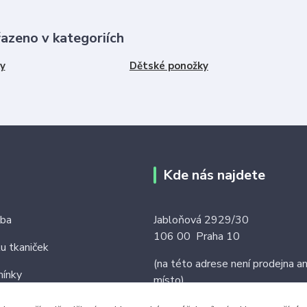
řazeno v kategoriích
y
Dětské ponožky
Kde nás najdete
tba
Jabloňová 2929/30
106 00 Praha 10
ku tkaniček
(na této adrese není prodejna an
ínky
místo)