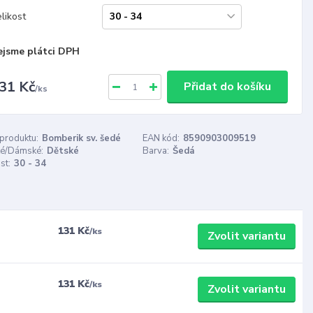
likost
ejsme plátci DPH
31 Kč
Přidat do košíku
/
ks
 produktu:
Bomberik sv. šedé
EAN kód:
8590903009519
é/Dámské:
Dětské
Barva:
Šedá
st:
30 - 34
131 Kč
/
ks
Zvolit variantu
131 Kč
/
ks
Zvolit variantu