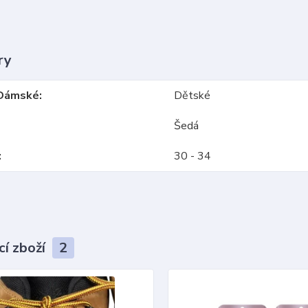
ry
Dámské
Dětské
Šedá
30 - 34
cí zboží
2