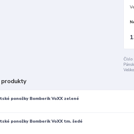
Ve
N
1
Číslo
Pánsk
Veliko
 produkty
tské ponožky Bomberik VoXX zelené
tské ponožky Bomberik VoXX tm. šedé