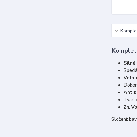
Komplet
Kompletn
Silněj
Speciá
Velmi
Dokon
Antib
Tvar 
Zn.
V
Složení: ba