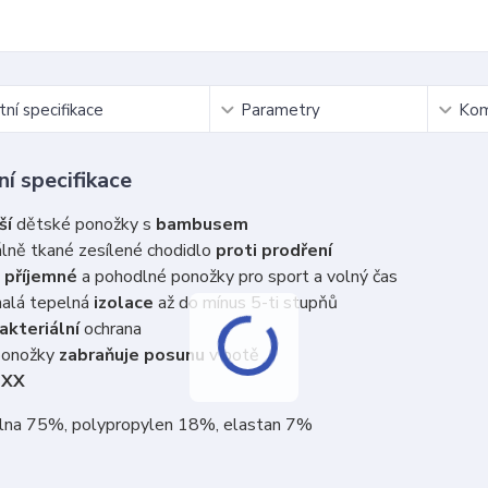
ní specifikace
Parametry
Kom
í specifikace
ší
dětské ponožky s
bambusem
lně tkané zesílené chodidlo
proti prodření
 příjemné
a pohodlné ponožky pro sport a volný čas
alá tepelná
izolace
až do mínus 5-ti stupňů
akteriální
ochrana
ponožky
zabraňuje posunu
v botě
oXX
vlna 75%, polypropylen 18%, elastan 7%