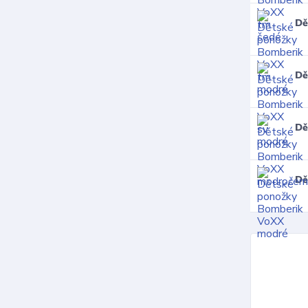
Dě
Dě
Dě
Dě