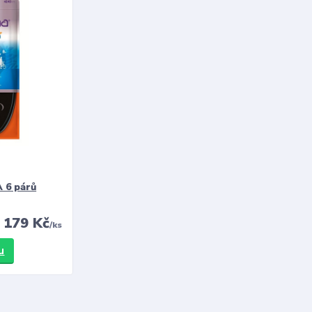
 6 párů
179 Kč
/
ks
u