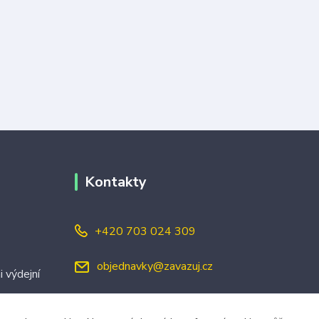
Kontakty
+420 703 024 309
objednavky@zavazuj.cz
i výdejní