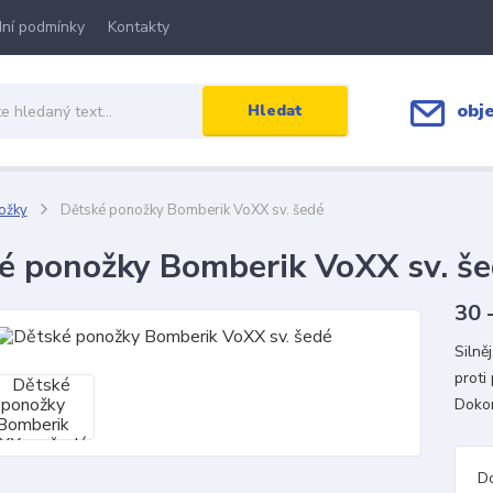
ní podmínky
Kontakty
obj
Hledat
ožky
Dětské ponožky Bomberik VoXX sv. šedé
é ponožky Bomberik VoXX sv. š
30 
Silně
proti
Dokon
D