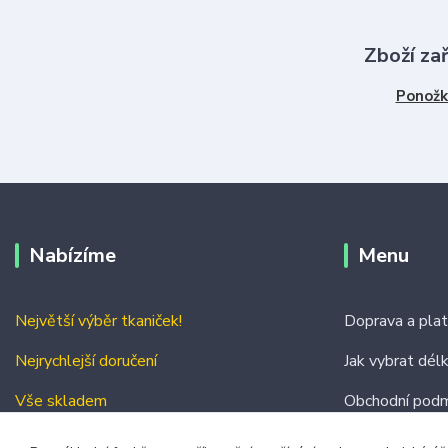
Zboží za
Ponožk
Nabízíme
Menu
Největší výběr tkaniček!
Doprava a pla
Nejrychlejší doručení
Jak vybrat dél
Vše skladem
Obchodní podm
Kontakty