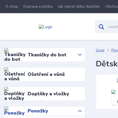
E-shop
Doprava a platba
Jak vybrat délku tkaniček
Obchod
Úvod
Pon
Tkaničky do bot
Dětsk
Ošetření a vůně
Doplňky a vložky
Ponožky