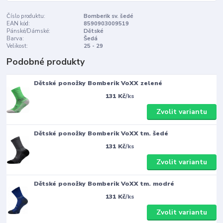
Číslo produktu:
Bomberik sv. šedé
EAN kód:
8590903009519
Pánské/Dámské:
Dětské
Barva:
Šedá
Velikost:
25 - 29
Podobné produkty
Dětské ponožky Bomberik VoXX zelené
131 Kč
/
ks
Zvolit variantu
Dětské ponožky Bomberik VoXX tm. šedé
131 Kč
/
ks
Zvolit variantu
Dětské ponožky Bomberik VoXX tm. modré
131 Kč
/
ks
Zvolit variantu