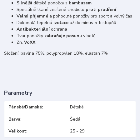
Silnější
dětské ponožky s
bambusem
Speciálně tkané zesílené chodidlo
proti prodření
Velmi příjemné
a pohodlné ponožky pro sport a volný čas
Dokonalá tepelná
izolace
až do mínus 5-ti stupňů
Antibakteriální
ochrana
Tvar ponožky
zabraňuje posunu
v botě
Zn.
VoXX
Složení: bavlna 75%, polypropylen 18%, elastan 7%
Parametry
Pánské/Dámské
Dětské
Barva
Šedá
Velikost
25 - 29