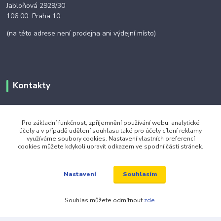
Jabloňová 2929/30
106 00 Praha 10
(na této adrese není prodejna ani výdejní místo)
Kontakty
+420 703 024 309
Pro základní funkčnost, zpříjemnění používání webu, analytické
účely a v případě udělení souhlasu také pro účely cílení reklamy
objednavky@zavazuj.cz
využíváme soubory cookies. Nastavení vlastních preferencí
cookies můžete kdykoli upravit odkazem ve spodní části stránek.
Souhlasím
Nastavení
Souhlas můžete odmítnout
zde
.
© 2026 zavazuj.cz Všechna práva vyhrazena.