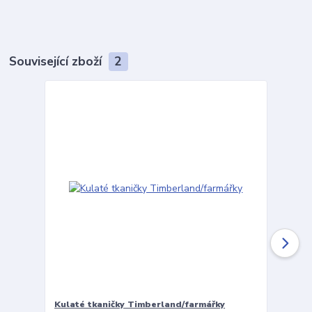
Související zboží
2
Kulaté tkaničky Timberland/farmářky
Vložky 