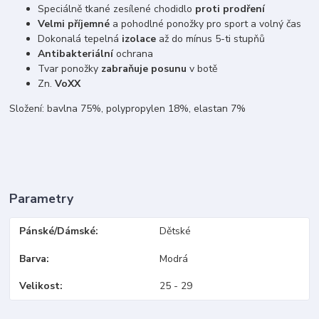
Speciálně tkané zesílené chodidlo
proti prodření
Velmi příjemné
a pohodlné ponožky pro sport a volný čas
Dokonalá tepelná
izolace
až do mínus 5-ti stupňů
Antibakteriální
ochrana
Tvar ponožky
zabraňuje posunu
v botě
Zn.
VoXX
Složení: bavlna 75%, polypropylen 18%, elastan 7%
Parametry
Pánské/Dámské
Dětské
Barva
Modrá
Velikost
25 - 29