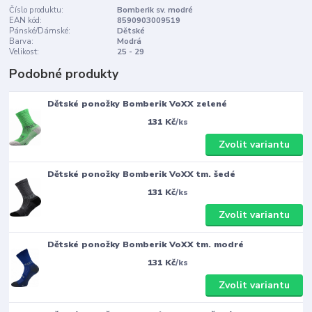
Číslo produktu:
Bomberik sv. modré
EAN kód:
8590903009519
Pánské/Dámské:
Dětské
Barva:
Modrá
Velikost:
25 - 29
Podobné produkty
Dětské ponožky Bomberik VoXX zelené
131 Kč
/
ks
Zvolit variantu
Dětské ponožky Bomberik VoXX tm. šedé
131 Kč
/
ks
Zvolit variantu
Dětské ponožky Bomberik VoXX tm. modré
131 Kč
/
ks
Zvolit variantu