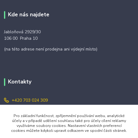
Kde nás najdete
Jabloňová 2929/30
106 00 Praha 10
(na této adrese není prodejna ani výdejní místo)
Kontakty
+420 703 024 309
objednavky@zavazuj.cz
Pro základní funkčnost, zpříjemnění používání webu, analytické
účely a v případě udělení souhlasu také pro účely cílení reklamy
využíváme soubory cookies. Nastavení vlastních preferencí
cookies můžete kdykoli upravit odkazem ve spodní části stránek.