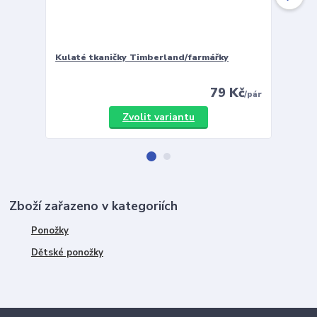
Kulaté tkaničky Timberland/farmářky
Vložky 
79 Kč
/
pár
Zvolit variantu
Zboží zařazeno v kategoriích
Ponožky
Dětské ponožky