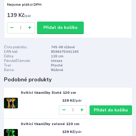
Nejsme plátci DPH
139 Kč
/
pár
Přidat do košíku
Číslo produktu:
745-06 růžové
EAN kód:
8596475341240
Délka:
120 cm
Pánské/Dámské:
Unisex
Tvar:
Ploché
Barva:
Růžová
Podobné produkty
Svítící tkaničky žluté 120 cm
139 Kč
/
pár
Přidat do košíku
Svítící tkaničky zelené 120 cm
139 Kč
/
pár