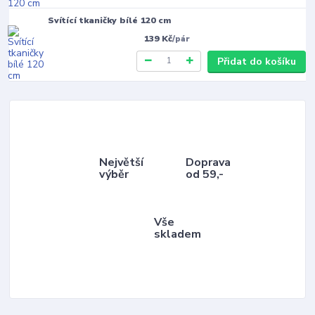
Svítící tkaničky bílé 120 cm
139 Kč
/
pár
Přidat do košíku
Největší
Doprava
výběr
od 59,-
Vše
skladem