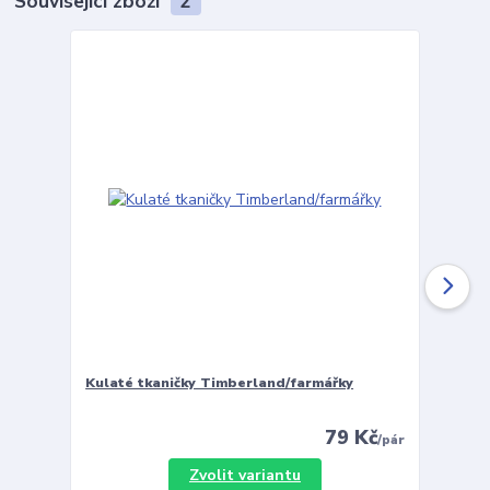
Související zboží
2
Kulaté tkaničky Timberland/farmářky
Vložky 
79 Kč
/
pár
Zvolit variantu