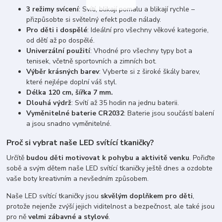
3 režimy svícení
: Svítí, blikají pomalu a blikají rychle –
přizpůsobte si světelný efekt podle nálady.
Pro děti i dospělé
: Ideální pro všechny věkové kategorie,
od dětí až po dospělé.
Univerzální použití
: Vhodné pro všechny typy bot a
tenisek, včetně sportovních a zimních bot.
Výběr krásných barev
: Vyberte si z široké škály barev,
které nejlépe doplní váš styl.
Délka 120 cm, šířka 7 mm.
Dlouhá výdrž
: Svítí až 35 hodin na jednu baterii.
Vyměnitelné baterie CR2032
: Baterie jsou součástí balení
a jsou snadno vyměnitelné.
Proč si vybrat naše LED svítící tkaničky?
Určítě
budou děti motivovat k pohybu a aktivitě venku
. Pořiďte
sobě a svým dětem naše LED svítící tkaničky ještě dnes a ozdobte
vaše boty kreativním a nevšedním způsobem.
Naše LED svítící tkaničky jsou
skvělým doplňkem pro děti
,
protože nejenže zvýší jejich viditelnost a bezpečnost, ale také jsou
pro ně
velmi zábavné a stylové
.