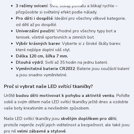
3 režimy svícení
: Svítí, blikají pomalu a blikají rychle –
přizpůsobte si světelný efekt podle nálady.
Pro děti i dospělé
: Ideální pro všechny věkové kategorie,
od dětí až po dospělé.
Univerzální použití
: Vhodné pro všechny typy bot a
tenisek, včetně sportovních a zimních bot.
Výběr krásných barev
: Vyberte si z široké škály barev,
které nejlépe doplní váš styl.
Délka 120 cm, šířka 7 mm.
Dlouhá výdrž
: Svítí až 35 hodin na jednu baterii.
Vyměnitelné baterie CR2032
: Baterie jsou součástí balení
a jsou snadno vyměnitelné.
Proč si vybrat naše LED svítící tkaničky?
Určítě
budou děti motivovat k pohybu a aktivitě venku
. Pořiďte
sobě a svým dětem naše LED svítící tkaničky ještě dnes a ozdobte
vaše boty kreativním a nevšedním způsobem.
Naše LED svítící tkaničky jsou
skvělým doplňkem pro děti
,
protože nejenže zvýší jejich viditelnost a bezpečnost, ale také jsou
pro ně
velmi zábavné a stylové
.