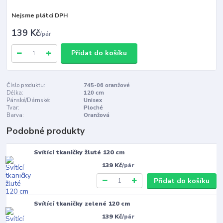
Nejsme plátci DPH
139 Kč
/
pár
Přidat do košíku
Číslo produktu:
745-06 oranžové
Délka:
120 cm
Pánské/Dámské:
Unisex
Tvar:
Ploché
Barva:
Oranžová
Podobné produkty
Svítící tkaničky žluté 120 cm
139 Kč
/
pár
Přidat do košíku
Svítící tkaničky zelené 120 cm
139 Kč
/
pár