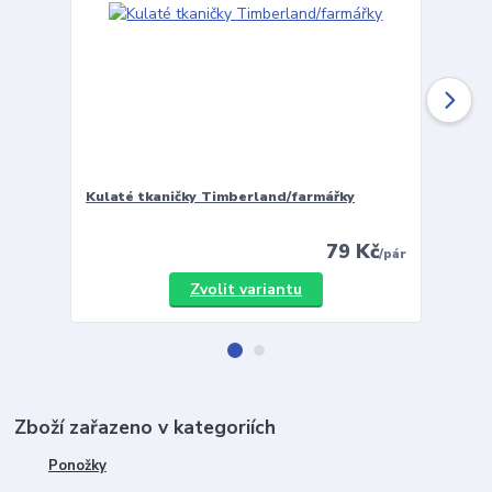
Kulaté tkaničky Timberland/farmářky
Vložky 
79 Kč
/
pár
Zvolit variantu
Zboží zařazeno v kategoriích
Ponožky