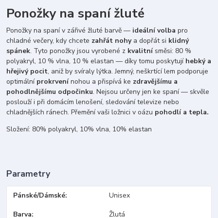
Ponožky na spaní žluté
Ponožky na spaní v zářivé žluté barvě —
ideální volba
pro
chladné večery, kdy chcete
zahřát nohy
a dopřát si
klidný
spánek
. Tyto ponožky jsou vyrobené z
kvalitní
směsi: 80 %
polyakryl, 10 % vlna, 10 % elastan — díky tomu poskytují
hebký a
hřejivý pocit
, aniž by svíraly lýtka. Jemný, neškrtící lem podporuje
optimální
prokrvení
nohou a přispívá ke
zdravějšímu a
pohodlnějšímu odpočinku
. Nejsou určeny jen ke spaní — skvěle
poslouží i při domácím lenošení, sledování televize nebo
chladnějších ránech. Přemění vaši ložnici v oázu
pohodlí a tepla.
Složení: 80% polyakryl, 10% vlna, 10% elastan
Parametry
Pánské/Dámské
Unisex
Barva
Žlutá