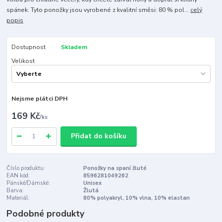
spánek. Tyto ponožky jsou vyrobené z kvalitní směsi: 80 % pol...
celý
popis
Dostupnost
Skladem
Velikost
Nejsme plátci DPH
169 Kč
/
ks
Přidat do košíku
Číslo produktu:
Ponožky na spaní žluté
EAN kód:
8596281049262
Pánské/Dámské:
Unisex
Barva:
Žlutá
Materiál:
80% polyakryl, 10% vlna, 10% elastan
Podobné produkty