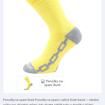
Ponožky na spaní žluté Ponožky na spaní v zářivé žluté barvě — ideální
volba pro chladné večery, kdy chcete zahřát nohy a dopřát si klidný