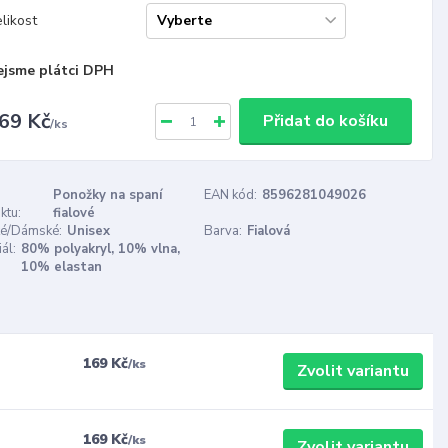
likost
ejsme plátci DPH
69 Kč
Přidat do košíku
/
ks
Ponožky na spaní
EAN kód:
8596281049026
ktu:
fialové
é/Dámské:
Unisex
Barva:
Fialová
ál:
80% polyakryl, 10% vlna,
10% elastan
169 Kč
/
ks
Zvolit variantu
169 Kč
/
ks
Zvolit variantu