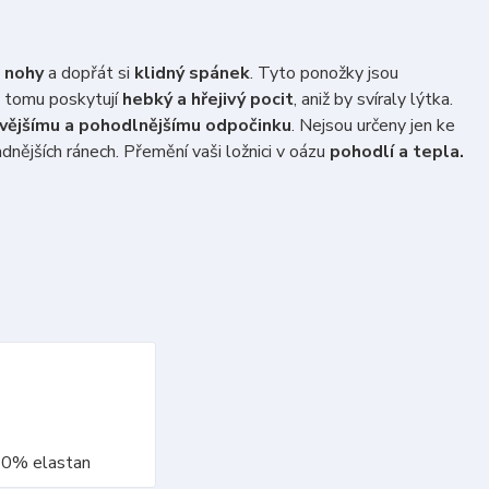
 nohy
a dopřát si
klidný spánek
. Tyto ponožky jsou
y tomu poskytují
hebký a hřejivý pocit
, aniž by svíraly lýtka.
vějšímu a pohodlnějšímu odpočinku
. Nejsou určeny jen ke
dnějších ránech. Přemění vaši ložnici v oázu
pohodlí a tepla.
10% elastan