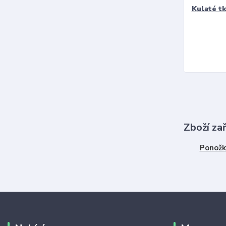
Kulaté t
Zboží za
Ponožk