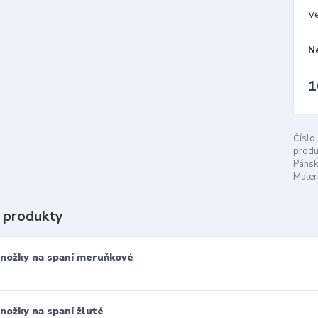
Ve
N
1
Číslo
produ
Pánsk
Materi
 produkty
nožky na spaní meruňkové
nožky na spaní žluté