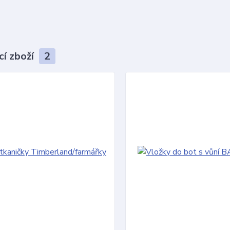
cí zboží
2