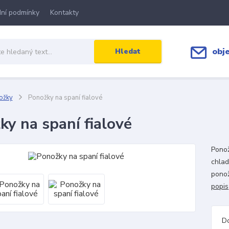
ní podmínky
Kontakty
obj
Hledat
ožky
Ponožky na spaní fialové
ky na spaní fialové
Ponož
chlad
ponož
popis
D