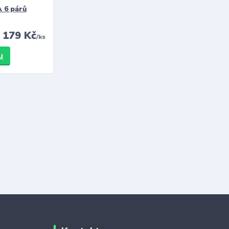
 6 párů
179 Kč
/
ks
u