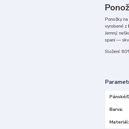
Ponož
Ponožky na 
vyrobené z
Jemný, nešk
spaní — skvě
Složení: 80
Paramet
Pánské/
Barva
Materiál