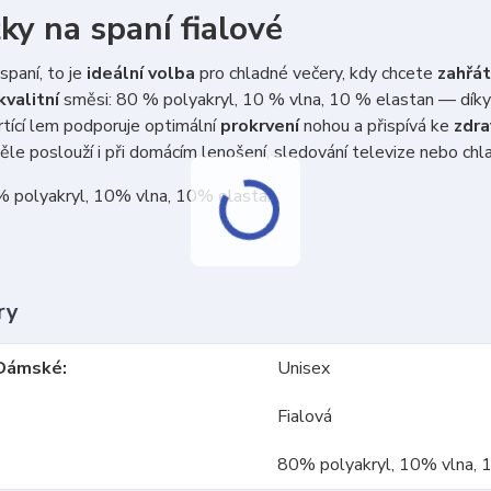
ky na spaní fialové
spaní, to je
ideální volba
pro chladné večery, kdy chcete
zahřát
kvalitní
směsi: 80 % polyakryl, 10 % vlna, 10 % elastan — dík
rtící lem podporuje optimální
prokrvení
nohou a přispívá ke
zdra
le poslouží i při domácím lenošení, sledování televize nebo chla
% polyakryl, 10% vlna, 10% elastan
ry
Dámské
Unisex
Fialová
80% polyakryl, 10% vlna, 