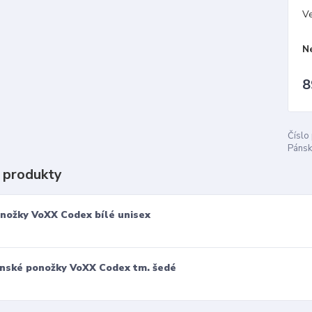
Ve
N
8
Číslo
Pánsk
 produkty
nožky VoXX Codex bílé unisex
nské ponožky VoXX Codex tm. šedé