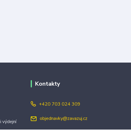
Kontakty
+420 703 024 309
objednavky@zavazuj.cz
i výdejní