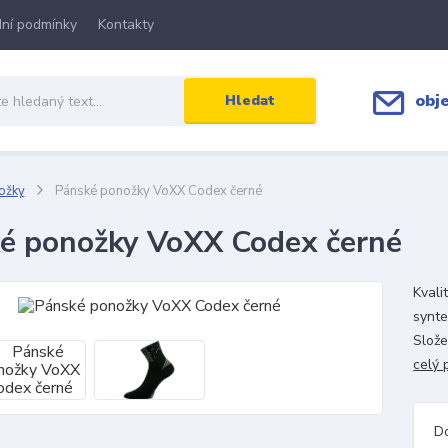
ní podmínky
Kontakty
obj
Hledat
ožky
Pánské ponožky VoXX Codex černé
é ponožky VoXX Codex černé
Kvali
synte
Slož
celý 
D