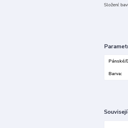
Složení: ba
Paramet
Pánské/
Barva
Souvisejí