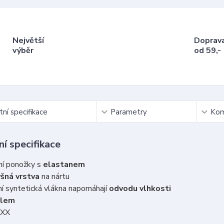
Největší
Doprav
výběr
od 59,-
ní specifikace
Parametry
Kom
í specifikace
ní ponožky s
elastanem
šná vrstva
na nártu
í syntetická vlákna napomáhají
odvodu vlhkosti
lem
oXX