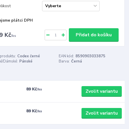
likost
ejsme plátci DPH
9 Kč
Přidat do košíku
/
ks
 produktu:
Codex černé
EAN kód:
8590903033875
é/Dámské:
Pánské
Barva:
Černá
89 Kč
/
ks
Zvolit variantu
89 Kč
/
ks
Zvolit variantu