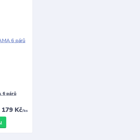
 6 párů
179 Kč
/
ks
u