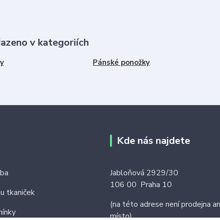
řazeno v kategoriích
y
Pánské ponožky
Kde nás najdete
tba
Jabloňová 2929/30
106 00 Praha 10
ku tkaniček
(na této adrese není prodejna an
ínky
místo)