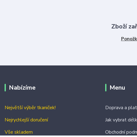
Zboží za
Ponožk
Nabízíme
Menu
Největší výběr tkaniček!
Doprava a pla
Nejrychlejší doručení
Jak vybrat dél
Vše skladem
Obchodní podm