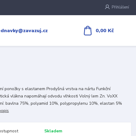
Přihlášení
0,00 Kč
ednavky@zavazuj.cz
tní ponožky s elastanem Prodyšná vrstva na nártu Funkční
tická vlákna napomáhají odvodu vlhkosti Volný lem Zn. VoXX
ení: bavlna 75%, polyamid 10%, polypropylenu 10%, elastan 5%
popis
ostupnost
Skladem