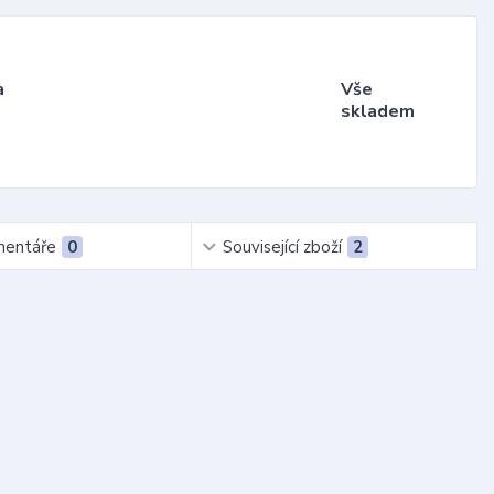
a
Vše
skladem
entáře
0
Související zboží
2