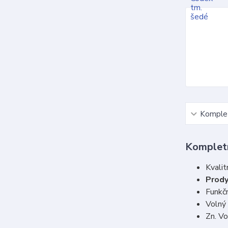
Komplet
Kompletn
Kvalit
Prody
Funkčn
Volný
Zn. V