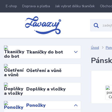
E-shop
Doprava a platba
Jak vybrat délku tkaniček
Obchod
Úvod
Pon
Tkaničky do bot
Pánsk
Ošetření a vůně
Doplňky a vložky
Ponožky