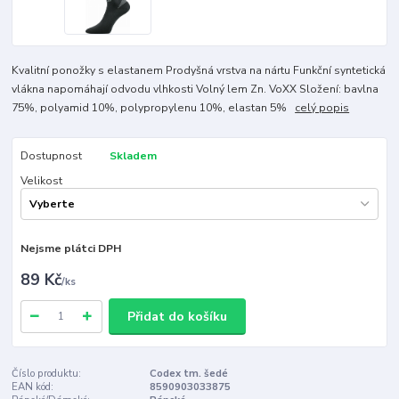
Kvalitní ponožky s elastanem Prodyšná vrstva na nártu Funkční syntetická
vlákna napomáhají odvodu vlhkosti Volný lem Zn. VoXX Složení: bavlna
75%, polyamid 10%, polypropylenu 10%, elastan 5%
celý popis
Dostupnost
Skladem
Velikost
Nejsme plátci DPH
89 Kč
/
ks
Přidat do košíku
Číslo produktu:
Codex tm. šedé
EAN kód:
8590903033875