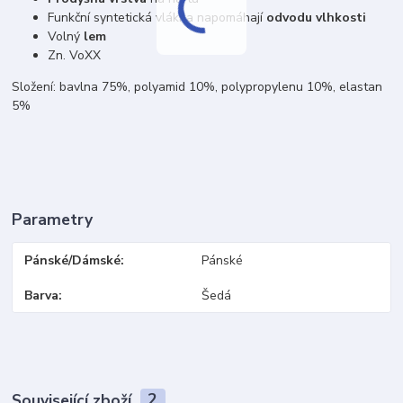
Funkční syntetická vlákna napomáhají
odvodu vlhkosti
Volný
lem
Zn. VoXX
Složení: bavlna 75%, polyamid 10%, polypropylenu 10%, elastan
5%
Parametry
Pánské/Dámské
Pánské
Barva
Šedá
Související zboží
2