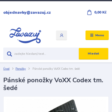
objednavky@zavazuj.cz
0,00 Kč
Menu
Hledat
Úvod
Ponožky
Pánské ponožky VoXX Codex tm. šedé
Pánské ponožky VoXX Codex tm.
šedé