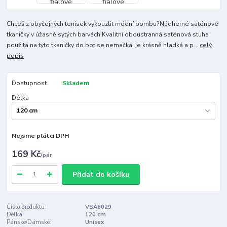
Chceš z obyčejných tenisek vykouzlit módní bombu?Nádherné saténové
tkaničky v úžasně sytých barvách.Kvalitní oboustranná saténová stuha
použitá na tyto tkaničky do bot se nemačká, je krásně hladká a p...
celý
popis
Dostupnost
Skladem
Délka
Nejsme plátci DPH
169 Kč
/
pár
Přidat do košíku
Číslo produktu:
VSA6029
Délka:
120 cm
Pánské/Dámské:
Unisex