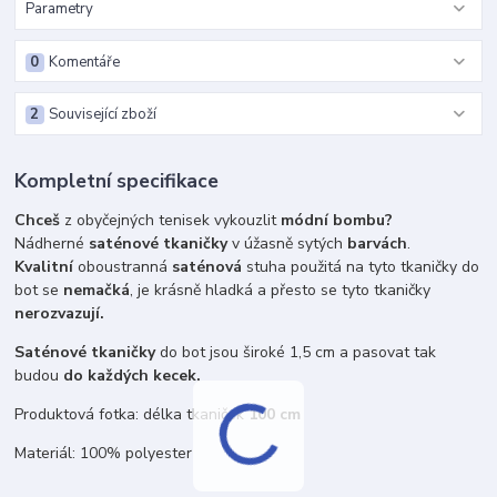
Parametry
0
Komentáře
2
Související zboží
Kompletní specifikace
Chceš
z obyčejných tenisek vykouzlit
módní bombu?
Nádherné
saténové tkaničky
v úžasně sytých
barvách
.
Kvalitní
oboustranná
saténová
stuha použitá na tyto tkaničky do
bot se
nemačká
, je krásně hladká a přesto se tyto tkaničky
nerozvazují.
Saténové tkaničky
do bot jsou široké 1,5 cm a pasovat tak
budou
do každých kecek.
Produktová fotka: délka tkaniček
100 cm
Materiál: 100% polyester