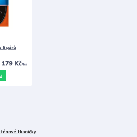
 6 párů
179 Kč
/
ks
u
ténové tkaničky