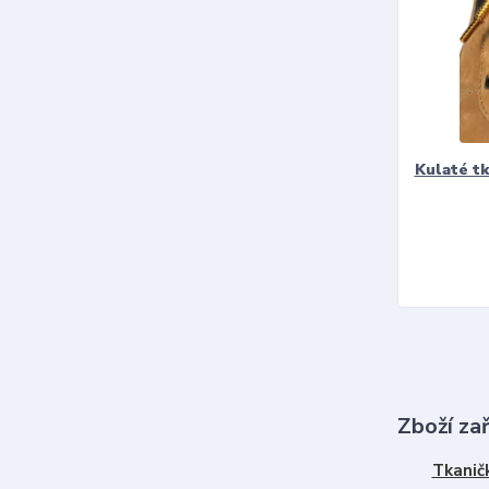
Kulaté t
Zboží za
Tkanič