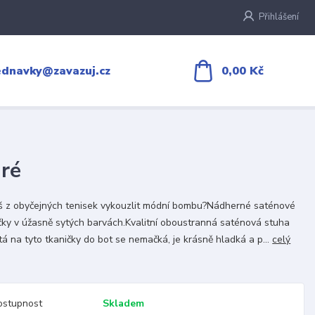
Přihlášení
0,00 Kč
ednavky@zavazuj.cz
ré
 z obyčejných tenisek vykouzlit módní bombu?Nádherné saténové
čky v úžasně sytých barvách.Kvalitní oboustranná saténová stuha
tá na tyto tkaničky do bot se nemačká, je krásně hladká a p...
celý
ostupnost
Skladem