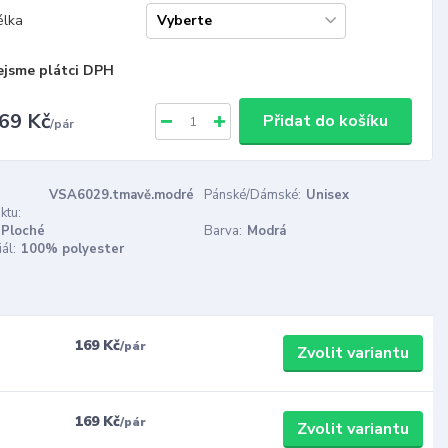
élka
ejsme plátci DPH
69 Kč
Přidat do košíku
/
pár
VSA6029.tmavě.modré
Pánské/Dámské:
Unisex
ktu:
Ploché
Barva:
Modrá
ál:
100% polyester
169 Kč
/
pár
Zvolit variantu
169 Kč
/
pár
Zvolit variantu