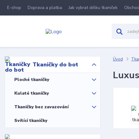
E-shop
Doprava a platba
Jak vybrat délku tkaniček
Obchod
Úvod
Tkan
Tkaničky do bot
Luxus
Ploché tkaničky
Kulaté tkaničky
Tkaničky bez zavazování
Svítící tkaničky