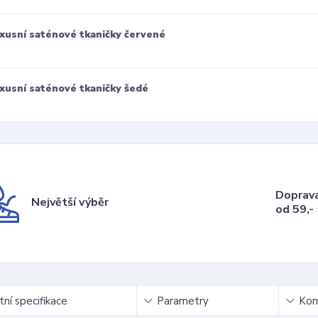
xusní saténové tkaničky červené
xusní saténové tkaničky šedé
Doprav
Největší výběr
od 59,-
ní specifikace
Parametry
Kom