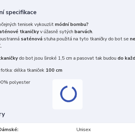
í specifikace
čejných tenisek vykouzlit
módní bombu?
aténové tkaničky
v úžasně sytých
barvách
.
ustranná
saténová
stuha použitá na tyto tkaničky do bot se
n
.
kaničky
do bot jsou široké 1,5 cm a pasovat tak budou
do každ
fotka: délka tkaniček
100 cm
00% polyester
ry
Dámské
Unisex