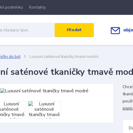
ní podmínky
Kontakty
obj
Hledat
ičky do bot
Luxusní saténové tkaničky tmavě modré
ní saténové tkaničky tmavě mod
Chceš
tkani
použi
popis
D