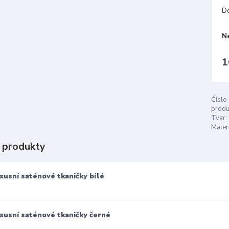
D
N
1
Číslo
produ
Tvar:
Materi
 produkty
xusní saténové tkaničky bílé
xusní saténové tkaničky černé