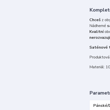
Kompletn
Chceš
z oby
Nádherné
s
Kvalitní
obo
nerozvazují
Saténové t
Produktová 
Materiál: 1
Paramet
Pánské/