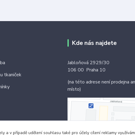
Kde nás najdete
tba
Jabloňová 2929/30
106 00 Praha 10
ku tkaniček
(na této adrese není prodejna an
ínky
místo)
ely a v případě udělení souhlasu také pro účely cílení reklamy využív