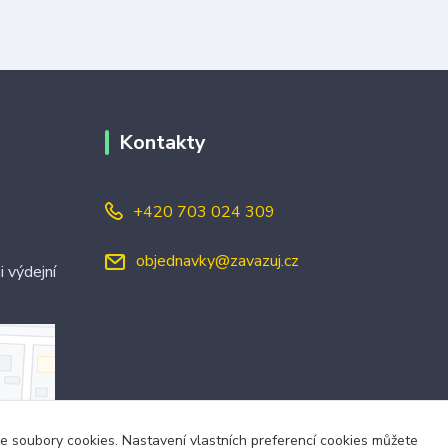
Kontakty
+420 703 024 309
objednavky@zavazuj.cz
i výdejní
áme soubory cookies. Nastavení vlastních preferencí cookies můžete