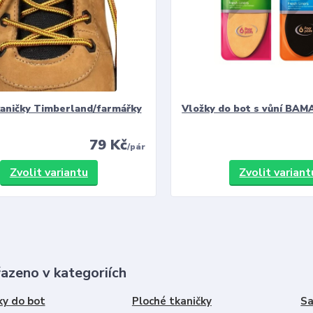
kaničky Timberland/farmářky
Vložky do bot s vůní BAMA
79 Kč
/
pár
Zvolit variantu
Zvolit variant
řazeno v kategoriích
ky do bot
Ploché tkaničky
Sa