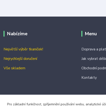
Nabízíme
Menu
Největší výběr tkaniček!
Doprava a pla
Nejrychlejší doručení
Jak vybrat dél
Vše skladem
Obchodní podm
Kontakty
Pro základní funkčnost, zpříjemnění používání webu, analytické úč