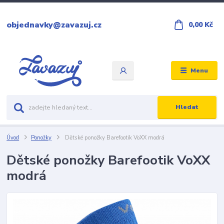
objednavky@zavazuj.cz
0,00 Kč
Menu
Hledat
Úvod
Ponožky
Dětské ponožky Barefootik VoXX modrá
Dětské ponožky Barefootik VoXX
modrá