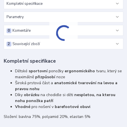
Kompletní specifikace
Parametry
0
Komentáře
2
Související zboží
Kompletní specifikace
Dětské
sportovní
ponožky
ergonomického
tvaru, který se
maximálně
přizpůsobí
noze
Široká prstová část a
anatomické tvarování na levou a
pravou nohu
Díky
obrázku
na chodidle si děti
nespletou, na kterou
nohu ponožka patří
Vhodné
pro nošení v
barefootové obuvi
Složení: bavlna 75%, polyamid 20%, elastan 5%