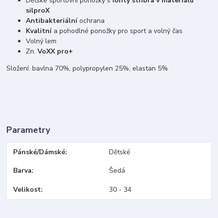
Dětské sportovní ponožky s
ionty stříbra v materiálu
silproX
Antibakteriální
ochrana
Kvalitní
a pohodlné ponožky pro sport a volný čas
Volný lem
Zn.
VoXX pro+
Složení: bavlna 70%, polypropylen 25%, elastan 5%
Parametry
Pánské/Dámské
Dětské
Barva
Šedá
Velikost
30 - 34