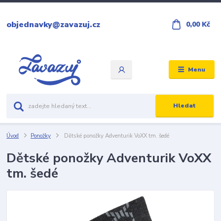
objednavky@zavazuj.cz
0,00 Kč
Menu
Hledat
Úvod
Ponožky
Dětské ponožky Adventurik VoXX tm. šedé
Dětské ponožky Adventurik VoXX
tm. šedé