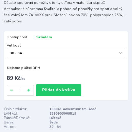
Dětské sportovní ponožky s ionty stříbra v materiálu silproX
Antibakteriální ochrana Kvalitní a pohodlné ponožky pro sport a volný
čas Volný lem Zn. VoXX pro+ Složení: bavlna 70%, polypropylen 25%, ...
celý popis
Dostupnost
Skladem
Velikost
Nejsme plátci DPH
89 Kč
/
ks
Přidat do košíku
Číslo produktu:
100041 Adventurik tm. šedé
EAN kód:
8590903009519
Pánské/Dámské:
Dětské
Barva:
Šedá
Velikost:
30 - 34