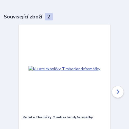
Související zboží
2
Kulaté tkaničky Timberland/farmářky
Vložky 