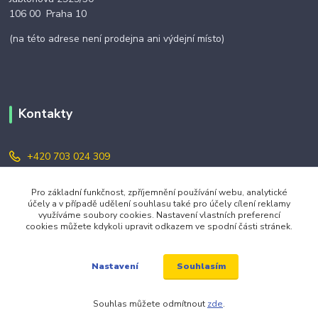
106 00 Praha 10
(na této adrese není prodejna ani výdejní místo)
Kontakty
+420 703 024 309
objednavky@zavazuj.cz
Pro základní funkčnost, zpříjemnění používání webu, analytické
účely a v případě udělení souhlasu také pro účely cílení reklamy
využíváme soubory cookies. Nastavení vlastních preferencí
cookies můžete kdykoli upravit odkazem ve spodní části stránek.
Souhlasím
Nastavení
© 2026 zavazuj.cz Všechna práva vyhrazena.
Souhlas můžete odmítnout
zde
.