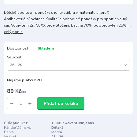
Dětské sportovní ponožky s ionty stříbra v materiálu silproX
Antibakteriální ochrana Kvalitní a pohodlné ponožky pro sport a volný
čas Volný lem Zn. VoXX pro+ Složení: bavlna 70%, polypropylen 25%, ...
celý popis
Dostupnost
Skladem
Velikost
Nejsme plátci DPH
89 Kč
/
ks
Přidat do košíku
Číslo produktu:
100017 Adventurik jeans
Pánské/Dámské:
Dětské
Barva:
Modrá
Velikost:
25 - 29