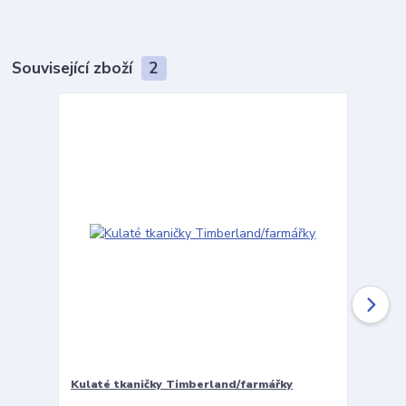
Související zboží
2
Kulaté tkaničky Timberland/farmářky
Vložky 