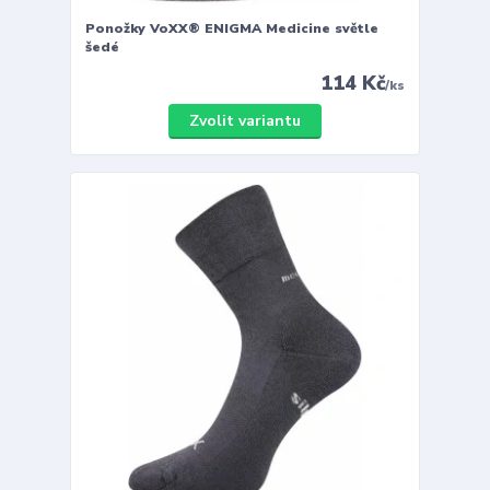
Ponožky VoXX® ENIGMA Medicine světle
šedé
114 Kč
/
ks
Zvolit variantu