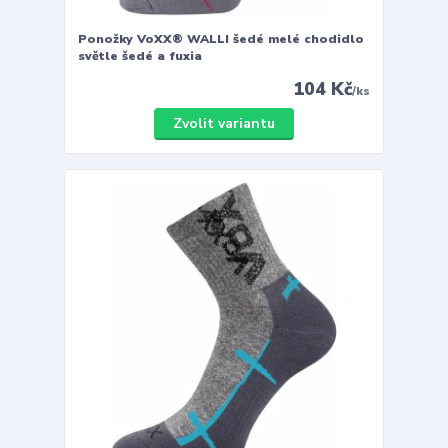
Ponožky VoXX® WALLI šedé melé chodidlo
světle šedé a fuxia
104 Kč
/
ks
Zvolit variantu