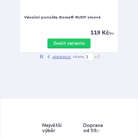
Vánoční ponožky Boma® RUDY vínové
119 Kč
/
ks
Zvolit variantu
předchozí
strana
z 2
Největší
Doprava
výběr
od 59,-