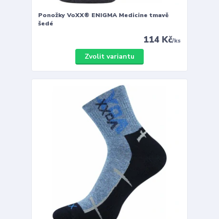
Ponožky VoXX® ENIGMA Medicine tmavě
šedé
114 Kč
/
ks
Zvolit variantu