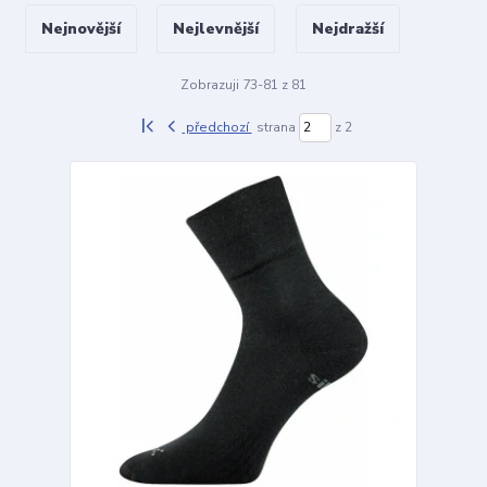
Nejnovější
Nejlevnější
Nejdražší
Zobrazuji 73-81 z 81
předchozí
strana
z 2