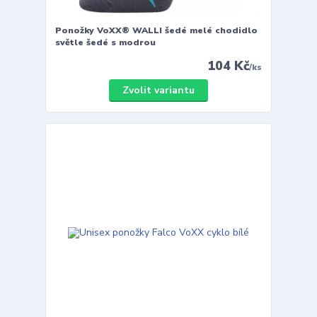
Ponožky VoXX® WALLI šedé melé chodidlo
světle šedé s modrou
104 Kč
/
ks
Zvolit variantu