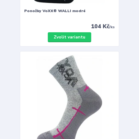
Ponožky VoXX® WALLI modré
104 Kč
/
ks
Zvolit variantu