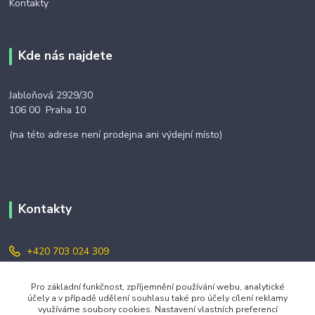
Kontakty
Kde nás najdete
Jabloňová 2929/30
106 00 Praha 10
(na této adrese není prodejna ani výdejní místo)
Kontakty
+420 703 024 309
objednavky@zavazuj.cz
Pro základní funkčnost, zpříjemnění používání webu, analytické
účely a v případě udělení souhlasu také pro účely cílení reklamy
využíváme soubory cookies. Nastavení vlastních preferencí