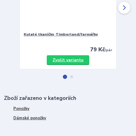
Kulaté tkaničky Timberland/farmářky
Vložky 
79 Kč
/
pár
Zvolit variantu
Zboží zařazeno v kategoriích
Ponožky
Dámské ponožky