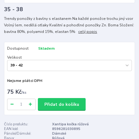
35 - 38
Trendy ponožky z bavlny s elastanem Na každé ponožce trochu jiný vzor
Volný lem, nedělá otlaky Kvalitní a pohodlné ponožky Zn. Boma Složení:
bavlna 80%, polyamid 15%, elastan 5%
celý popis
Dostupnost
Skladem
Velikost
Nejsme plátci DPH
75 Kč
/
ks
Přidat do košíku
Číslo produktu:
Xantipa kočka růžová
EAN kód:
8596281030895
Pánské/Dámské:
Dámské
Barva:
Růžová