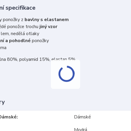
í specifikace
y ponožky z
bavlny s elastanem
ždé ponožce trochu
jiný vzor
ý
lem, nedělá otlaky
tní a pohodlné
ponožky
oma
vlna 80%, polyamid 15%, elastan 5%
ry
Dámské
Dámské
Modrá