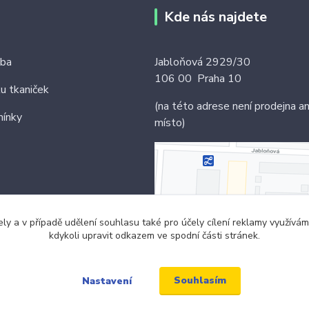
Kde nás najdete
tba
Jabloňová 2929/30
106 00 Praha 10
ku tkaniček
(na této adrese není prodejna an
ínky
místo)
ely a v případě udělení souhlasu také pro účely cílení reklamy využív
kdykoli upravit odkazem ve spodní části stránek.
Souhlasím
Nastavení