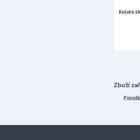
Kulaté t
Zboží za
Ponožk