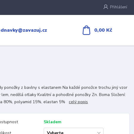
Přihlášení
0,00 Kč
ednavky@zavazuj.cz
y ponožky z bavlny s elastanem Na každé ponožce trochu jiný vzor
 lem, nedělá otlaky Kvalitní a pohodlné ponožky Zn. Boma Složení:
na 80%, polyamid 15%, elastan 5%
celý popis
ostupnost
Skladem
likost