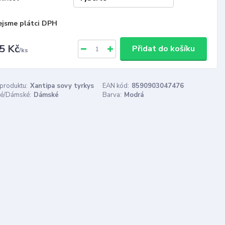
ejsme plátci DPH
5 Kč
Přidat do košíku
/
ks
 produktu:
Xantipa sovy tyrkys
EAN kód:
8590903047476
é/Dámské:
Dámské
Barva:
Modrá