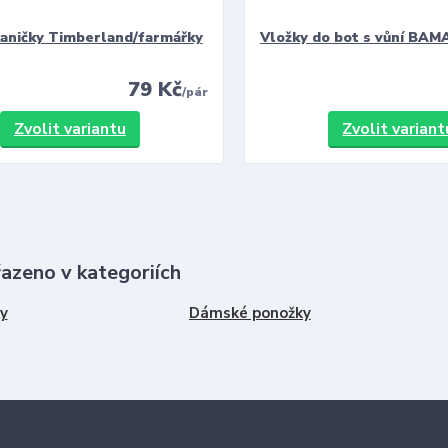
kaničky Timberland/farmářky
Vložky do bot s vůní BAMA
79 Kč
/
pár
Zvolit variantu
Zvolit variant
řazeno v kategoriích
y
Dámské ponožky