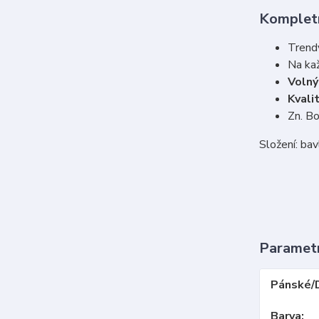
Kompletn
Trend
Na ka
Voln
Kvali
Zn. B
Složení: ba
Paramet
Pánské/
Barva