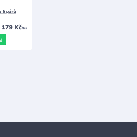
 6 párů
179 Kč
/
ks
u