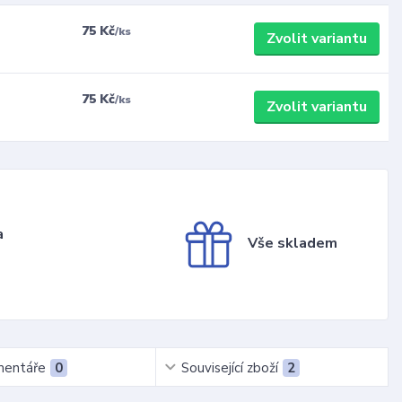
75 Kč
/
ks
Zvolit variantu
75 Kč
/
ks
Zvolit variantu
a
Vše skladem
entáře
0
Související zboží
2