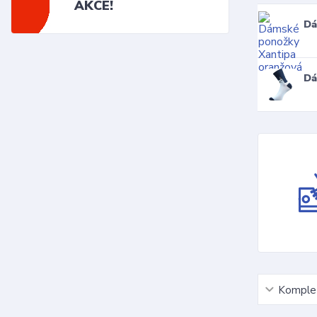
AKCE!
Dá
Dá
Komplet