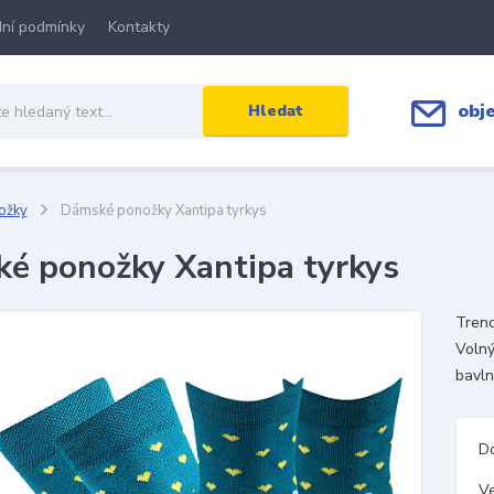
ní podmínky
Kontakty
obj
Hledat
ožky
Dámské ponožky Xantipa tyrkys
é ponožky Xantipa tyrkys
Trend
Volný
bavl
D
Ve