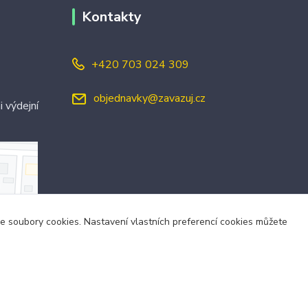
Kontakty
+420 703 024 309
objednavky@zavazuj.cz
i výdejní
áme soubory cookies. Nastavení vlastních preferencí cookies můžete