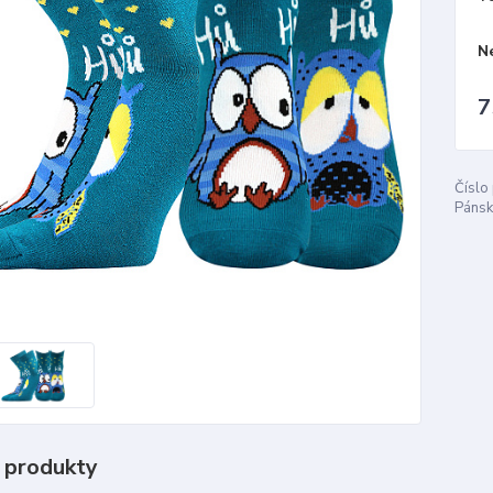
N
7
Číslo
Pánsk
 produkty