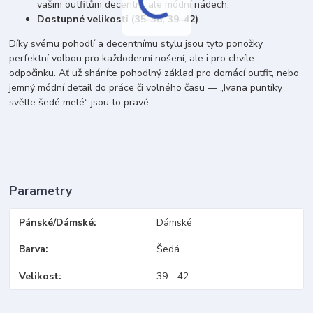
vašim outfitům decentní, ale módní nádech.
Dostupné velikosti (35–38, 39–42)
Díky svému pohodlí a decentnímu stylu jsou tyto ponožky
perfektní volbou pro každodenní nošení, ale i pro chvíle
odpočinku. Ať už sháníte pohodlný základ pro domácí outfit, nebo
jemný módní detail do práce či volného času — „Ivana puntíky
světle šedé melé“ jsou to pravé.
Parametry
Pánské/Dámské
Dámské
Barva
Šedá
Velikost
39 - 42