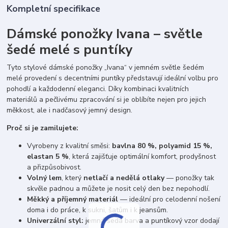
Kompletní specifikace
Dámské ponožky Ivana – světle
šedé melé s puntíky
Tyto stylové dámské ponožky „Ivana“ v jemném světle šedém
melé provedení s decentními puntíky představují ideální volbu pro
pohodlí a každodenní eleganci. Díky kombinaci kvalitních
materiálů a pečlivému zpracování si je oblíbíte nejen pro jejich
měkkost, ale i nadčasový jemný design.
Proč si je zamilujete:
Vyrobeny z kvalitní směsi:
bavlna 80 %, polyamid 15 %,
elastan 5 %
, která zajišťuje optimální komfort, prodyšnost
a přizpůsobivost.
Volný lem
, který
netlačí a nedělá otlaky
— ponožky tak
skvěle padnou a můžete je nosit celý den bez nepohodlí.
Měkký a příjemný materiál
— ideální pro celodenní nošení
doma i do práce, k sukni, šatům i k jeansům.
Univerzální styl:
jemná šedá barva a puntíkový vzor dodají