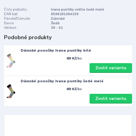
Číslo produktu:
Ivana puntíky světle šedé melé
EAN kód:
8596281064159
Pánské/Dámské:
Dámské
Barva:
Šedá
Velikost:
39 - 42
Podobné produkty
Dámské ponožky Ivana puntíky bílé
69 Kč
/
ks
Zvolit variantu
Dámské ponožky Ivana puntíky šedé melé
69 Kč
/
ks
Zvolit variantu