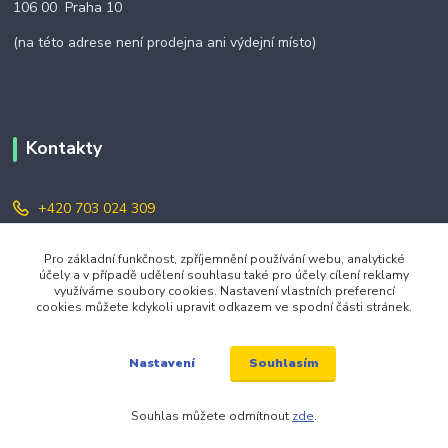
106 00 Praha 10
(na této adrese není prodejna ani výdejní místo)
Kontakty
+420 703 024 309
objednavky@zavazuj.cz
Pro základní funkčnost, zpříjemnění používání webu, analytické
účely a v případě udělení souhlasu také pro účely cílení reklamy
využíváme soubory cookies. Nastavení vlastních preferencí
cookies můžete kdykoli upravit odkazem ve spodní části stránek.
Souhlasím
Nastavení
© 2026 zavazuj.cz Všechna práva vyhrazena.
Souhlas můžete odmítnout
zde
.