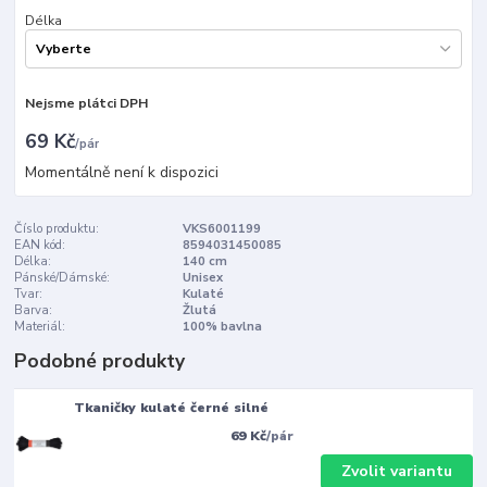
Délka
Nejsme plátci DPH
69 Kč
/
pár
Momentálně není k dispozici
Číslo produktu:
VKS6001199
EAN kód:
8594031450085
Délka:
140 cm
Pánské/Dámské:
Unisex
Tvar:
Kulaté
Barva:
Žlutá
Materiál:
100% bavlna
Podobné produkty
Tkaničky kulaté černé silné
69 Kč
/
pár
Zvolit variantu