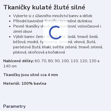
Tkaničky kulaté žluté silné
Vyberte si z úžasného množství barev a délek
Přírodní bavlněné tkaničky zpevněné dutinkou
Pevné tkaničky vhodné do sportovní, volnočasové i
zimní obuvi
Výběr barev: černá, hnědá, bílá, šedá, tmavě šedá,
béžová, modrá, tyrkysová, červená, vínová, žlutá,
pastelová žlutá, khaki, světle zelená, tmavě zelená,
písková, skořicová a koňaková
Nabízené délky:
60, 70, 80, 90, 100, 110, 120, 130 a
140 cm
Tkaničky jsou silné cca 4 mm
Materiál: 100% bavlna
Parametry