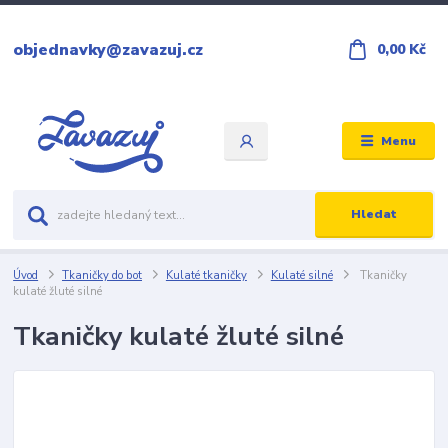
objednavky@zavazuj.cz
0,00 Kč
Menu
Hledat
Úvod
Tkaničky do bot
Kulaté tkaničky
Kulaté silné
Tkaničky
kulaté žluté silné
Tkaničky kulaté žluté silné