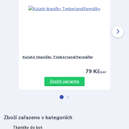
Kulaté tkaničky Timberland/farmářky
Vložky 
79 Kč
/
pár
Zvolit variantu
Zboží zařazeno v kategoriích
Tkaničky do bot