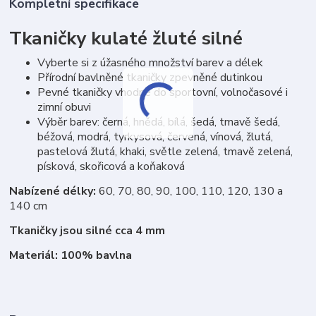
Kompletní specifikace
Tkaničky kulaté žluté silné
Vyberte si z úžasného množství barev a délek
Přírodní bavlněné tkaničky zpevněné dutinkou
Pevné tkaničky vhodné do sportovní, volnočasové i
zimní obuvi
Výběr barev: černá, hnědá, bílá, šedá, tmavě šedá,
béžová, modrá, tyrkysová, červená, vínová, žlutá,
pastelová žlutá, khaki, světle zelená, tmavě zelená,
písková, skořicová a koňaková
Nabízené délky:
60, 70, 80, 90, 100, 110, 120, 130 a
140 cm
Tkaničky jsou silné cca 4 mm
Materiál: 100% bavlna