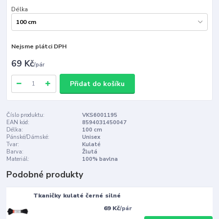
Délka
Nejsme plátci DPH
69 Kč
/
pár
Přidat do košíku
Číslo produktu:
VKS6001195
EAN kód:
8594031450047
Délka:
100 cm
Pánské/Dámské:
Unisex
Tvar:
Kulaté
Barva:
Žlutá
Materiál:
100% bavlna
Podobné produkty
Tkaničky kulaté černé silné
69 Kč
/
pár