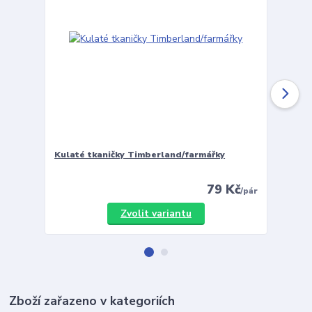
Kulaté tkaničky Timberland/farmářky
Vložky 
79 Kč
/
pár
Zvolit variantu
Zboží zařazeno v kategoriích