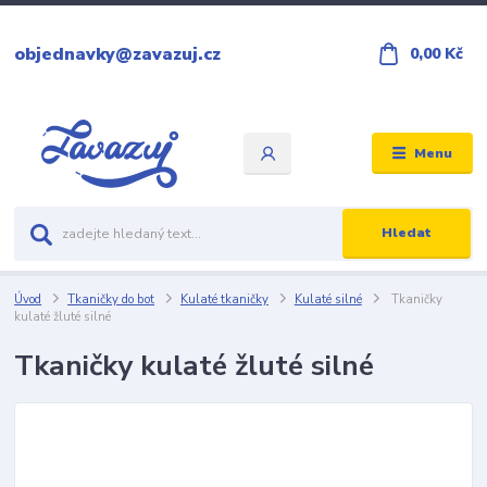
objednavky@zavazuj.cz
0,00 Kč
Menu
Hledat
Úvod
Tkaničky do bot
Kulaté tkaničky
Kulaté silné
Tkaničky
kulaté žluté silné
Tkaničky kulaté žluté silné