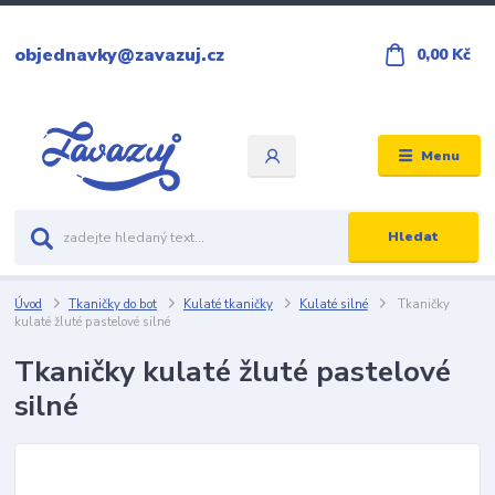
objednavky@zavazuj.cz
0,00 Kč
Menu
Hledat
Úvod
Tkaničky do bot
Kulaté tkaničky
Kulaté silné
Tkaničky
kulaté žluté pastelové silné
Tkaničky kulaté žluté pastelové
silné