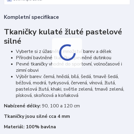
Kompletní specifikace
Tkaničky kulaté žluté pastelové
silné
Vyberte si z úžasného množství barev a délek
Přírodní bavlněné tkaničky zpevněné dutinkou
Pevné tkaničky vhodné do sportovní, volnočasové i
zimní obuvi
Výběr barev: černá, hnědá, bílá, šedá, tmavě šedá,
béžová, modrá, tyrkysová, červená, vínová, žlutá,
pastelová žlutá, khaki, světle zelená, tmavě zelená,
písková, skořicová a koňaková
Nabízené délky:
90, 100 a 120 cm
Tkaničky jsou silné cca 4 mm
Materiál: 100% bavlna