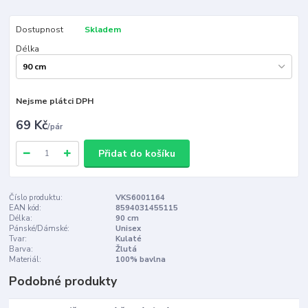
Dostupnost
Skladem
Délka
Nejsme plátci DPH
69 Kč
/
pár
Přidat do košíku
Číslo produktu:
VKS6001164
EAN kód:
8594031455115
Délka:
90 cm
Pánské/Dámské:
Unisex
Tvar:
Kulaté
Barva:
Žlutá
Materiál:
100% bavlna
Podobné produkty