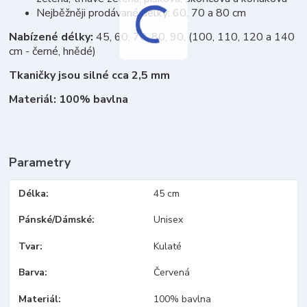
Nejběžněji prodávané délky: 60, 70 a 80 cm
Nabízené délky:
45, 60, 70, 80, 90, (100, 110, 120 a 140
cm - černé, hnědé)
Tkaničky jsou silné cca 2,5 mm
Materiál: 100% bavlna
Parametry
Délka
45 cm
Pánské/Dámské
Unisex
Tvar
Kulaté
Barva
Červená
Materiál
100% bavlna