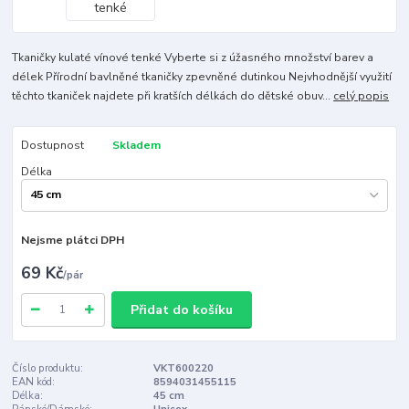
Tkaničky kulaté vínové tenké Vyberte si z úžasného množství barev a
délek Přírodní bavlněné tkaničky zpevněné dutinkou Nejvhodnější využití
těchto tkaniček najdete při kratších délkách do dětské obuv...
celý popis
Dostupnost
Skladem
Délka
Nejsme plátci DPH
69 Kč
/
pár
Přidat do košíku
Číslo produktu:
VKT600220
EAN kód:
8594031455115
Délka:
45 cm