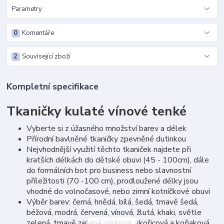
Parametry
0
Komentáře
2
Související zboží
Kompletní specifikace
Tkaničky kulaté vínové tenké
Vyberte si z úžasného množství barev a délek
Přírodní bavlněné tkaničky zpevněné dutinkou
Nejvhodnější využití těchto tkaniček najdete při
kratších délkách do dětské obuvi (45 - 100cm), dále
do formálních bot pro business nebo slavnostní
příležitosti (70 -100 cm), prodloužené délky jsou
vhodné do volnočasové, nebo zimní kotníčkové obuvi
Výběr barev: černá, hnědá, bílá, šedá, tmavě šedá,
béžová, modrá, červená, vínová, žlutá, khaki, světle
zelená, tmavě zelená, písková, skořicová a koňaková