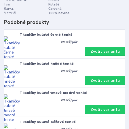
Pánské/Dámské:
Unisex
Tvar:
Kulaté
Barva:
Červená
Materiál:
100% bavlna
Podobné produkty
Tkaničky kulaté černé tenké
69 Kč
/
pár
Zvolit variantu
Tkaničky kulaté hnědé tenké
69 Kč
/
pár
Zvolit variantu
Tkaničky kulaté tmavě modré tenké
69 Kč
/
pár
Zvolit variantu
Tkaničky kulaté béžové tenké