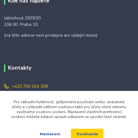
Kde nás najdete
Jabloňová 2929/30
106 00 Praha 10
(na této adrese není prodejna ani výdejní místo)
Kontakty
+420 703 024 309
objednavky@zavazuj.cz
Pro základní funkčnost, zpříjemnění používání webu, analytické
účely a v případě udělení souhlasu také pro účely cílení reklamy
využíváme soubory cookies. Nastavení vlastních preferencí
cookies můžete kdykoli upravit odkazem ve spodní části stránek.
Souhlasím
Nastavení