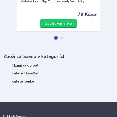
Kulaté tkaničky Timberland/farmářky
Vložky 
79 Kč
/
pár
Zvolit variantu
Zboží zařazeno v kategoriích
Tkaničky do bot
Kulaté tkaničky
Kulaté tenké