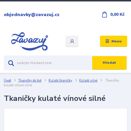
objednavky@zavazuj.cz
0,00 Kč
Menu
Hledat
Úvod
Tkaničky do bot
Kulaté tkaničky
Kulaté silné
Tkaničky
kulaté vínové silné
Tkaničky kulaté vínové silné