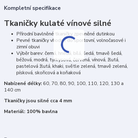
Kompletní specifikace
Tkaničky kulaté vínové silné
Přírodní bavlněné tkaničky zpevněné dutinkou
Pevné tkaničky vhodné do sportovní, volnočasové i
zimní obuvi
Výběr barev: černá, hnědá, bílá, šedá, tmavě šedá,
béžová, modrá, tyrkysová, červená, vínová, žlutá,
pastelová žlutá, khaki, světle zelená, tmavě zelená,
písková, skořicová a koňaková
Nabízené délky:
60, 70, 80, 90, 100, 110, 120, 130 a
140 cm
Tkaničky jsou silné cca 4 mm
Materiál: 100% bavlna