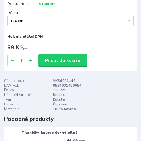
Dostupnost
Skladem
Délka
Nejsme plátci DPH
69 Kč
/
pár
Přidat do košíku
Číslo produktu:
VKS6001146
EAN kód:
8594031450054
Délka:
110 cm
Pánské/Dámské:
Unisex
Tvar:
Kulaté
Barva:
Červená
Materiál:
100% bavlna
Podobné produkty
Tkaničky kulaté černé silné
69 Kč
/
pár