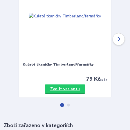
Kulaté tkaničky Timberland/farmářky
Vložky 
79 Kč
/
pár
Zvolit variantu
Zboží zařazeno v kategoriích