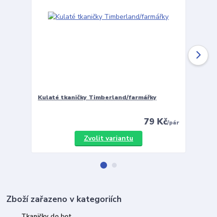
Kulaté tkaničky Timberland/farmářky
Vložky 
79 Kč
/
pár
Zvolit variantu
Zboží zařazeno v kategoriích
Tkaničky do bot