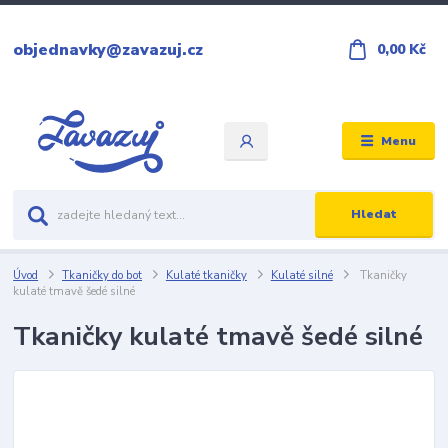
objednavky@zavazuj.cz
0,00 Kč
Menu
Hledat
Úvod
Tkaničky do bot
Kulaté tkaničky
Kulaté silné
Tkaničky
kulaté tmavě šedé silné
Tkaničky kulaté tmavě šedé silné