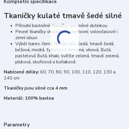
Kompletní specifikace
Tkaničky kulaté tmavě šedé silné
Přírodní bavlněné tkaničky zpevněné dutinkou
Pevné tkaničky vhodné do sportovní, volnočasové i
zimní obuvi
Výběr barev: černá, hnědá, bílá, šedá, tmavě šedá,
béžová, modrá, tyrkysová, červená, vínová, žlutá,
pastelová žlutá, khaki, světle zelená, tmavě zelená,
písková, skořicová a koňaková
Nabízené délky:
60, 70, 80, 90, 100, 110, 120, 130 a
140 cm
Tkaničky jsou silné cca 4 mm
Materiál: 100% bavlna
Parametry