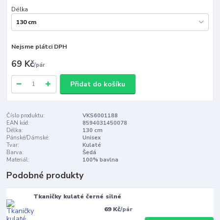
Délka
Nejsme plátci DPH
69 Kč
/
pár
Přidat do košíku
Číslo produktu:
VKS6001188
EAN kód:
8594031450078
Délka:
130 cm
Pánské/Dámské:
Unisex
Tvar:
Kulaté
Barva:
Šedá
Materiál:
100% bavlna
Podobné produkty
Tkaničky kulaté černé silné
69 Kč
/
pár