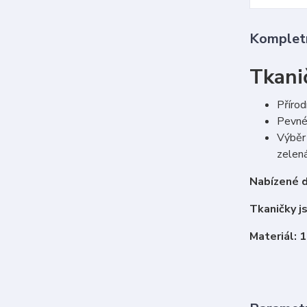
Kompletn
Tkani
Přírod
Pevné 
Výběr 
zelená
Nabízené d
Tkaničky j
Materiál: 