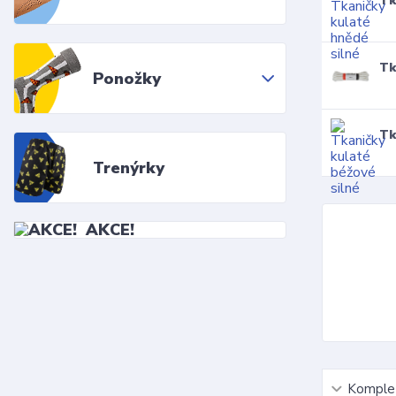
Tk
Tk
Ponožky
Tk
Trenýrky
AKCE!
Komplet