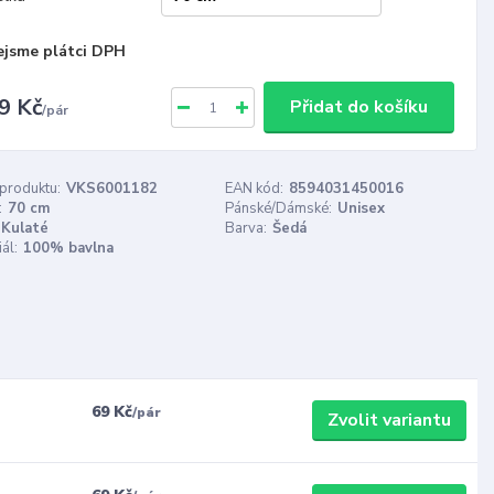
ejsme plátci DPH
9 Kč
Přidat do košíku
/
pár
 produktu:
VKS6001182
EAN kód:
8594031450016
:
70 cm
Pánské/Dámské:
Unisex
Kulaté
Barva:
Šedá
ál:
100% bavlna
69 Kč
/
pár
Zvolit variantu