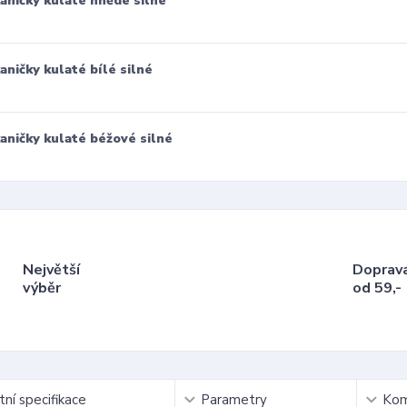
aničky kulaté hnědé silné
aničky kulaté bílé silné
aničky kulaté béžové silné
Největší
Doprav
výběr
od 59,-
ní specifikace
Parametry
Kom