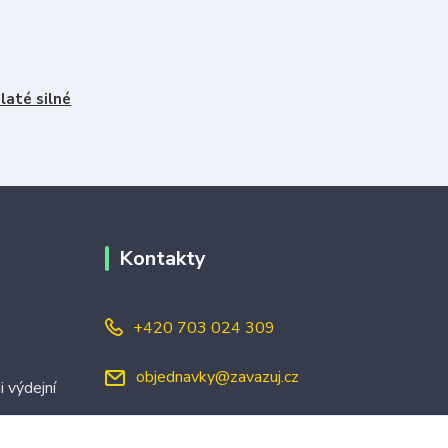
laté silné
Kontakty
+420 703 024 309
objednavky@zavazuj.cz
i výdejní