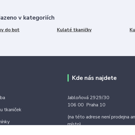
řazeno v kategoriích
ky do bot
Kulaté tkaničky
Ku
Kde nás najdete
tba
Jabloňová 2929/30
106 00 Praha 10
ku tkaniček
(na této adrese není prodejna an
ínky
místo)