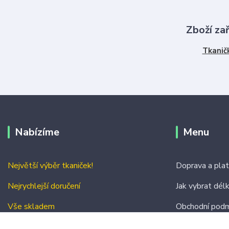
Zboží za
Tkanič
Nabízíme
Menu
Největší výběr tkaniček!
Doprava a pla
Nejrychlejší doručení
Jak vybrat dél
Vše skladem
Obchodní podm
Kontakty