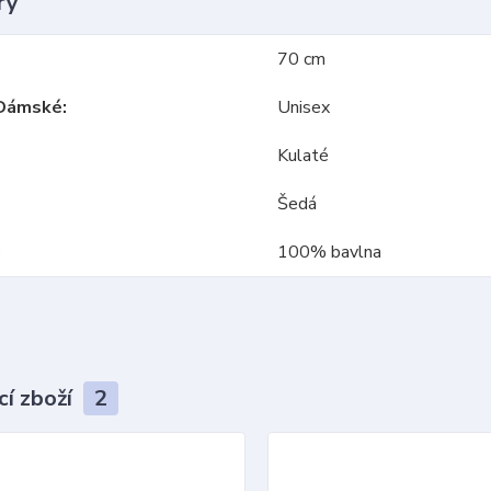
ry
70 cm
Dámské
Unisex
Kulaté
Šedá
100% bavlna
cí zboží
2