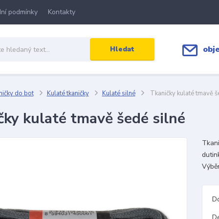
ní podmínky
Kontakty
obj
Hledat
ičky do bot
Kulaté tkaničky
Kulaté silné
Tkaničky kulaté tmavě š
čky kulaté tmavě šedé silné
Tkani
dutin
Výběr
D
D