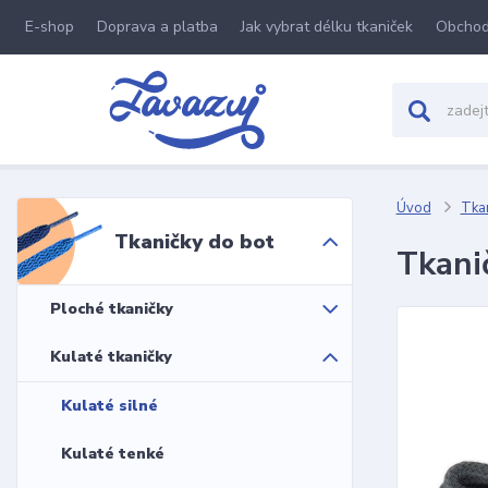
E-shop
Doprava a platba
Jak vybrat délku tkaniček
Obchod
Úvod
Tkan
Tkaničky do bot
Tkani
Ploché tkaničky
Kulaté tkaničky
Kulaté silné
Kulaté tenké