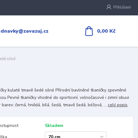
Přihlášení
0,00 Kč
ednavky@zavazuj.cz
edé silné
čky kulaté tmavě šedé silné Přírodní bavlněné tkaničky zpevněné
kou Pevné tkaničky vhodné do sportovní, volnočasové i zimní obuvi
 barev: černá, hnědá, bílá, šedá, tmavě šedá, béžová, ...
celý popis
ostupnost
Skladem
élka