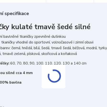
í specifikace
čky kulaté tmavě šedé silné
ní bavlněné tkaničky zpevněné dutinkou
tkaničky vhodné do sportovní, volnočasové i zimní obuvi
barev: černá, hnědá, bílá, šedá, tmavě šedá, béžová, modrá, tyrkys
, tmavě zelená, písková, skořicová a koňaková
élky:
60, 70, 80, 90, 100, 110, 120, 130 a 140 cm
sou silné cca 4 mm
100% bavlna