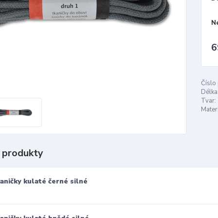
N
6
Číslo
Délka
Tvar:
Materi
 produkty
aničky kulaté černé silné