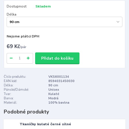
Dostupnost
Skladem
Délka
Nejsme plátci DPH
69 Kč
/
pár
Přidat do košíku
Číslo produktu:
VKS6001134
EAN kód:
8594031450030
Délka:
90 cm
Pánské/Dámské:
Unisex
Tvar:
Kulaté
Barva:
Modrá
Materiál:
100% bavlna
Podobné produkty
Tkaničky kulaté černé silné