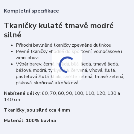
Kompletní specifikace
Tkaničky kulaté tmavě modré
silné
Přírodní bavlněné tkaničky zpevněné dutinkou
Pevné tkaničky vhodné do sportovní, volnočasové i
zimní obuvi
Výběr barev: černá, hnědá, bílá, šedá, tmavě šedá,
béžová, modrá, tyrkysová, červená, vínová, žlutá,
pastelová žlutá, khaki, světle zelená, tmavě zelená,
písková, skořicová a koňaková
Nabízené délky:
60, 70, 80, 90, 100, 110, 120, 130 a
140 cm
Tkaničky jsou silné cca 4 mm
Materiál: 100% bavlna