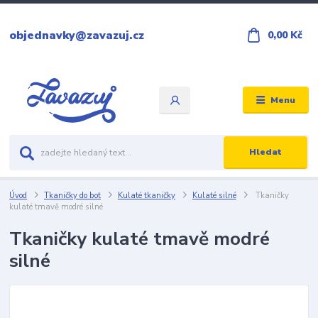
objednavky@zavazuj.cz
0,00 Kč
Menu
Hledat
Úvod
Tkaničky do bot
Kulaté tkaničky
Kulaté silné
Tkaničky
kulaté tmavě modré silné
Tkaničky kulaté tmavě modré
silné