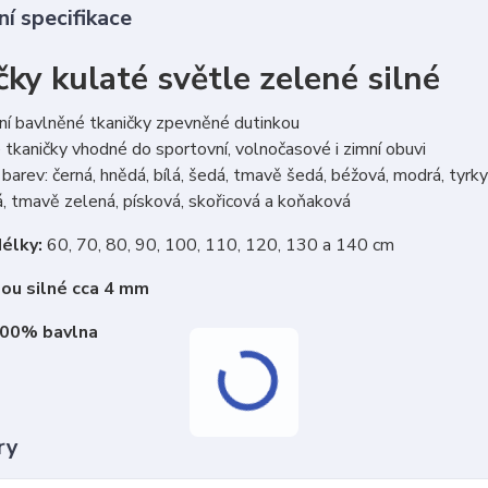
í specifikace
ky kulaté světle zelené silné
ní bavlněné tkaničky zpevněné dutinkou
tkaničky vhodné do sportovní, volnočasové i zimní obuvi
barev: černá, hnědá, bílá, šedá, tmavě šedá, béžová, modrá, tyrkys
, tmavě zelená, písková, skořicová a koňaková
élky:
60, 70, 80, 90, 100, 110, 120, 130 a 140 cm
sou silné cca 4 mm
100% bavlna
ry