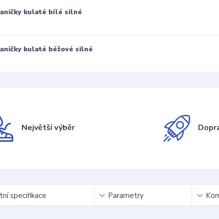
aničky kulaté bílé silné
aničky kulaté béžové silné
Největší výběr
Dopra
ní specifikace
Parametry
Kom