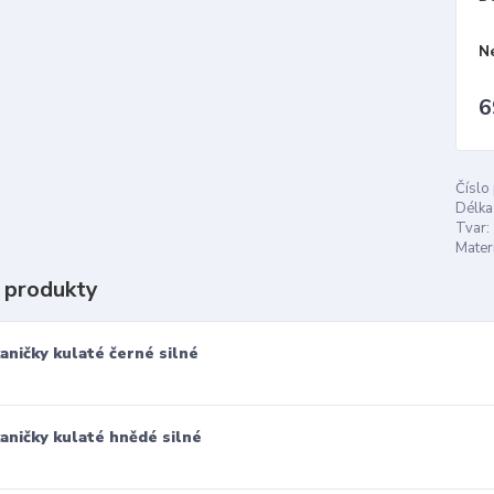
N
6
Číslo
Délka
Tvar:
Materi
 produkty
aničky kulaté černé silné
aničky kulaté hnědé silné