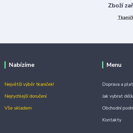
Zboží za
Tkanič
Nabízíme
Menu
Největší výběr tkaniček!
Doprava a pla
Nejrychlejší doručení
Jak vybrat dél
Vše skladem
Obchodní podm
Kontakty