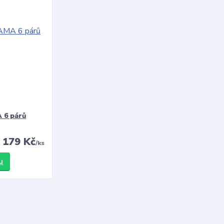
 6 párů
179 Kč
/
ks
u