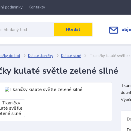
ní podmínky
Kontakty
obj
Hledat
ičky do bot
Kulaté tkaničky
Kulaté silné
Tkaničky kulaté světle z
ky kulaté světle zelené silné
Tkani
dutin
Výběr
D
D