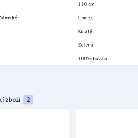
110 cm
Dámské
Unisex
Kulaté
Zelená
100% bavlna
cí zboží
2