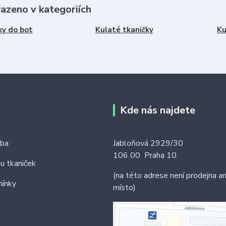
řazeno v kategoriích
ky do bot
Kulaté tkaničky
Ku
Kde nás najdete
tba
Jabloňová 2929/30
106 00 Praha 10
ku tkaniček
(na této adrese není prodejna an
ínky
místo)