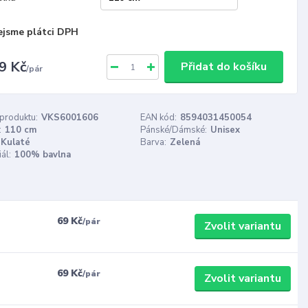
ejsme plátci DPH
9 Kč
Přidat do košíku
/
pár
 produktu:
VKS6001606
EAN kód:
8594031450054
:
110 cm
Pánské/Dámské:
Unisex
Kulaté
Barva:
Zelená
ál:
100% bavlna
69 Kč
/
pár
Zvolit variantu
69 Kč
/
pár
Zvolit variantu