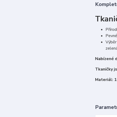
Kompletn
Tkanič
Přírod
Pevné 
Výběr 
zelená
Nabízené d
Tkaničky j
Materiál: 
Paramet