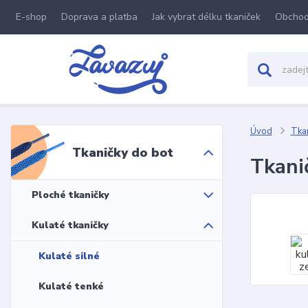
E-shop
Doprava a platba
Jak vybrat délku tkaniček
Obchod
Úvod
Tkan
Tkaničky do bot
Tkanič
Ploché tkaničky
Kulaté tkaničky
Kulaté silné
Kulaté tenké