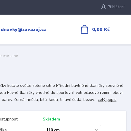
Přihlášení
0,00 Kč
ednavky@zavazuj.cz
elené silné
čky kulaté světle zelené silné Přírodní bavlněné tkaničky zpevněné
kou Pevné tkaničky vhodné do sportovní, volnočasové i zimní obuvi
 barev: černá, hnědá, bílá, šedá, tmavě šedá, béžov...
celý popis
ostupnost
Skladem
élka