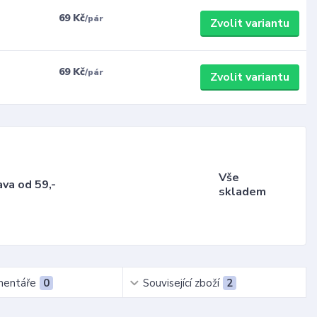
69 Kč
/
pár
Zvolit variantu
69 Kč
/
pár
Zvolit variantu
Vše
va od 59,-
skladem
entáře
0
Související zboží
2