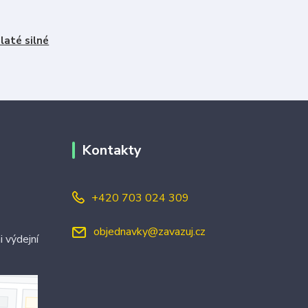
laté silné
Kontakty
+420 703 024 309
objednavky@zavazuj.cz
i výdejní