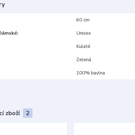
ry
60 cm
Dámské
Unisex
Kulaté
Zelená
100% bavlna
cí zboží
2