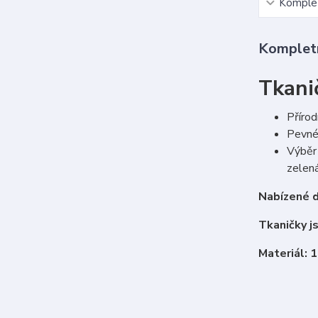
Komplet
Kompletn
Tkanič
Přírod
Pevné 
Výběr 
zelená
Nabízené d
Tkaničky j
Materiál: 