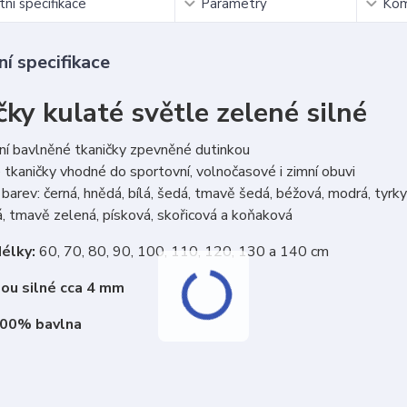
ní specifikace
Parametry
Kom
í specifikace
ky kulaté světle zelené silné
ní bavlněné tkaničky zpevněné dutinkou
tkaničky vhodné do sportovní, volnočasové i zimní obuvi
barev: černá, hnědá, bílá, šedá, tmavě šedá, béžová, modrá, tyrkys
, tmavě zelená, písková, skořicová a koňaková
élky:
60, 70, 80, 90, 100, 110, 120, 130 a 140 cm
sou silné cca 4 mm
100% bavlna