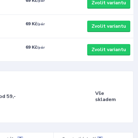
69 Kč
/
pár
Zvolit variantu
69 Kč
/
pár
Zvolit variantu
69 Kč
/
pár
Zvolit variantu
Vše
od 59,-
skladem