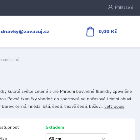
Přihlášení
0,00 Kč
ednavky@zavazuj.cz
elené silné
čky kulaté světle zelené silné Přírodní bavlněné tkaničky zpevněné
kou Pevné tkaničky vhodné do sportovní, volnočasové i zimní obuvi
 barev: černá, hnědá, bílá, šedá, tmavě šedá, béžov...
celý popis
ostupnost
Skladem
élka