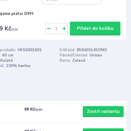
ejsme plátci DPH
9 Kč
Přidat do košíku
/
pár
 produktu:
VKS6001601
EAN kód:
8594031453963
:
60 cm
Pánské/Dámské:
Unisex
Kulaté
Barva:
Zelená
ál:
100% bavlna
69 Kč
/
pár
Zvolit variantu