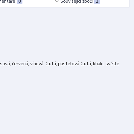
entáře
0
Související zboží
2
ová, červená, vínová, žlutá, pastelová žlutá, khaki, světle