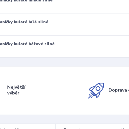
aničky kulaté hnědé silné
aničky kulaté bílé silné
aničky kulaté béžové silné
Největší
Doprava 
výběr