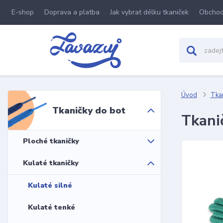
E-shop
Doprava a platba
Jak vybrat délku tkaniček
Obchod
Úvod
Tkan
Tkaničky do bot
Tkanič
Ploché tkaničky
Kulaté tkaničky
Kulaté silné
Kulaté tenké