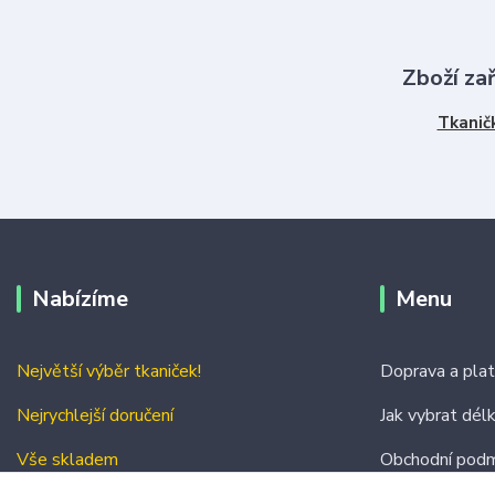
Zboží za
Tkanič
Nabízíme
Menu
Největší výběr tkaniček!
Doprava a pla
Nejrychlejší doručení
Jak vybrat dél
Vše skladem
Obchodní podm