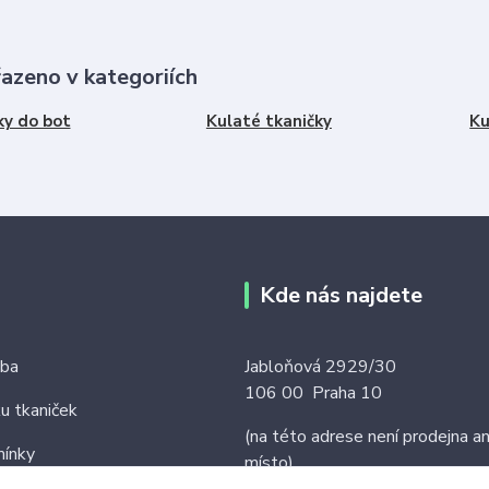
řazeno v kategoriích
ky do bot
Kulaté tkaničky
Ku
Kde nás najdete
tba
Jabloňová 2929/30
106 00 Praha 10
ku tkaniček
(na této adrese není prodejna an
ínky
místo)