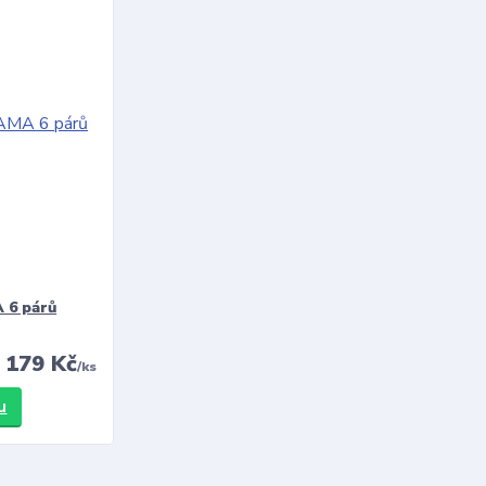
 6 párů
179 Kč
/
ks
u