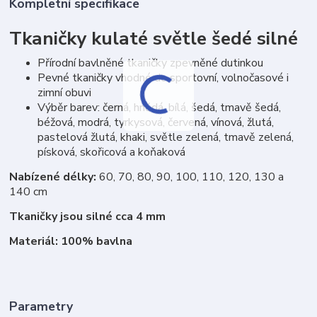
Kompletní specifikace
Tkaničky kulaté světle šedé silné
Přírodní bavlněné tkaničky zpevněné dutinkou
Pevné tkaničky vhodné do sportovní, volnočasové i
zimní obuvi
Výběr barev: černá, hnědá, bílá, šedá, tmavě šedá,
béžová, modrá, tyrkysová, červená, vínová, žlutá,
pastelová žlutá, khaki, světle zelená, tmavě zelená,
písková, skořicová a koňaková
Nabízené délky:
60, 70, 80, 90, 100, 110, 120, 130 a
140 cm
Tkaničky jsou silné cca 4 mm
Materiál: 100% bavlna
Parametry