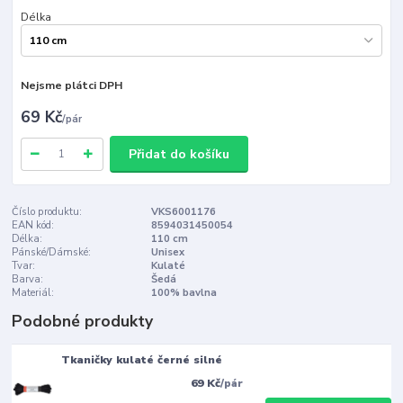
Délka
Nejsme plátci DPH
69 Kč
/
pár
Přidat do košíku
Číslo produktu:
VKS6001176
EAN kód:
8594031450054
Délka:
110 cm
Pánské/Dámské:
Unisex
Tvar:
Kulaté
Barva:
Šedá
Materiál:
100% bavlna
Podobné produkty
Tkaničky kulaté černé silné
69 Kč
/
pár