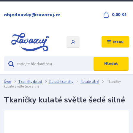
objednavky@zavazuj.cz
0,00 Kč
Menu
Hledat
Úvod
Tkaničky do bot
Kulaté tkaničky
Kulaté silné
Tkaničky
kulaté světle šedé silné
Tkaničky kulaté světle šedé silné