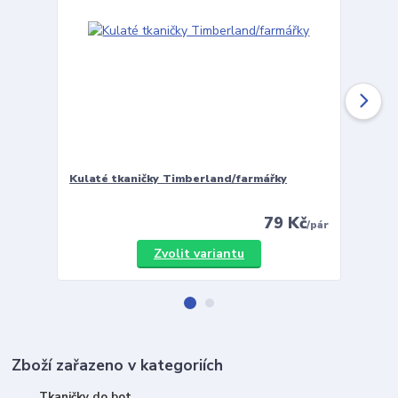
Kulaté tkaničky Timberland/farmářky
Vložky 
79 Kč
/
pár
Zvolit variantu
Zboží zařazeno v kategoriích
Tkaničky do bot