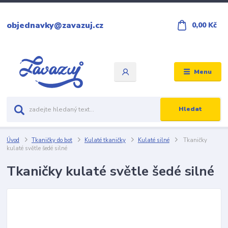
objednavky@zavazuj.cz
0,00 Kč
Menu
Hledat
Úvod
Tkaničky do bot
Kulaté tkaničky
Kulaté silné
Tkaničky
kulaté světle šedé silné
Tkaničky kulaté světle šedé silné