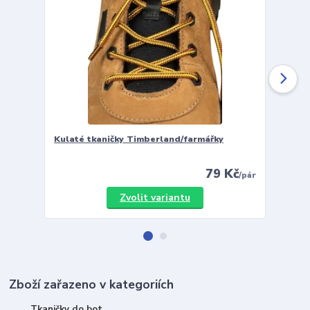
Kulaté tkaničky Timberland/farmářky
Vložky 
79 Kč
/
pár
Zvolit variantu
Zboží zařazeno v kategoriích
Tkaničky do bot