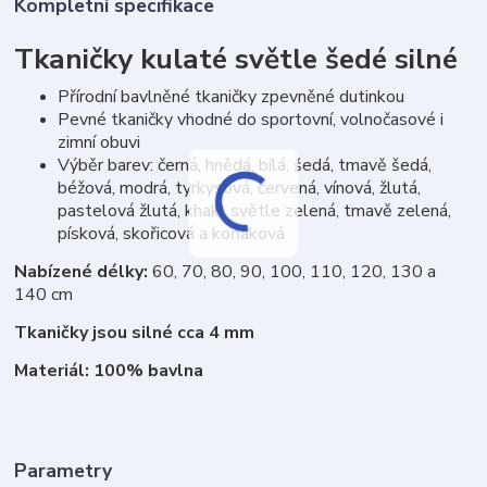
Kompletní specifikace
Tkaničky kulaté světle šedé silné
Přírodní bavlněné tkaničky zpevněné dutinkou
Pevné tkaničky vhodné do sportovní, volnočasové i
zimní obuvi
Výběr barev: černá, hnědá, bílá, šedá, tmavě šedá,
béžová, modrá, tyrkysová, červená, vínová, žlutá,
pastelová žlutá, khaki, světle zelená, tmavě zelená,
písková, skořicová a koňaková
Nabízené délky:
60, 70, 80, 90, 100, 110, 120, 130 a
140 cm
Tkaničky jsou silné cca 4 mm
Materiál: 100% bavlna
Parametry