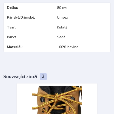
Délka
80 cm
Pánské/Dámské
Unisex
Tvar
Kulaté
Barva
Šedá
Materiál
100% bavlna
Související zboží
2