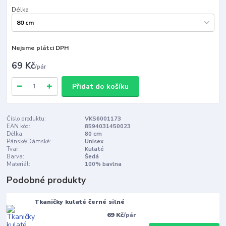
Délka
Nejsme plátci DPH
69 Kč
/
pár
Přidat do košíku
Číslo produktu:
VKS6001173
EAN kód:
8594031450023
Délka:
80 cm
Pánské/Dámské:
Unisex
Tvar:
Kulaté
Barva:
Šedá
Materiál:
100% bavlna
Podobné produkty
Tkaničky kulaté černé silné
69 Kč
/
pár