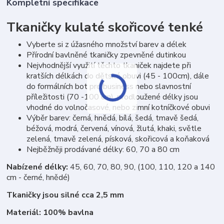
Kompletní specifikace
Tkaničky kulaté skořicové tenké
Vyberte si z úžasného množství barev a délek
Přírodní bavlněné tkaničky zpevněné dutinkou
Nejvhodnější využití těchto tkaniček najdete při
kratších délkách do dětské obuvi (45 - 100cm), dále
do formálních bot pro business nebo slavnostní
příležitosti (70 -100 cm), prodloužené délky jsou
vhodné do volnočasové, nebo zimní kotníčkové obuvi
Výběr barev: černá, hnědá, bílá, šedá, tmavě šedá,
béžová, modrá, červená, vínová, žlutá, khaki, světle
zelená, tmavě zelená, písková, skořicová a koňaková
Nejběžněji prodávané délky: 60, 70 a 80 cm
Nabízené délky:
45, 60, 70, 80, 90, (100, 110, 120 a 140
cm - černé, hnědé)
Tkaničky jsou silné cca 2,5 mm
Materiál: 100% bavlna