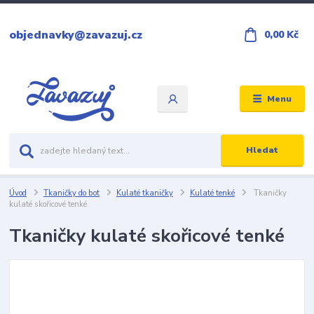
objednavky@zavazuj.cz
0,00 Kč
Menu
Hledat
Úvod
Tkaničky do bot
Kulaté tkaničky
Kulaté tenké
Tkaničky
kulaté skořicové tenké
Tkaničky kulaté skořicové tenké