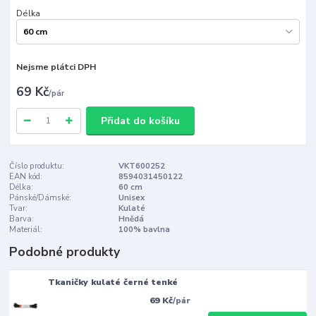
Délka
Nejsme plátci DPH
69 Kč
/
pár
Přidat do košíku
Číslo produktu:
VKT600252
EAN kód:
8594031450122
Délka:
60 cm
Pánské/Dámské:
Unisex
Tvar:
Kulaté
Barva:
Hnědá
Materiál:
100% bavlna
Podobné produkty
Tkaničky kulaté černé tenké
69 Kč
/
pár