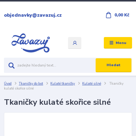
objednavky@zavazuj.cz
0,00 Kč
Menu
Hledat
Úvod
Tkaničky do bot
Kulaté tkaničky
Kulaté silné
Tkaničky
kulaté skořice silné
Tkaničky kulaté skořice silné