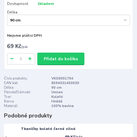
Dostupnost
Skladem
Délka
Nejsme plátci DPH
69 Kč
/
pár
Přidat do košíku
Číslo produktu:
VKS6001704
EAN kód:
8594031450030
Délka:
90 cm
Pánské/Dámské:
Unisex
Tvar:
Kulaté
Barva:
Hnědá
Materiál:
100% bavlna
Podobné produkty
Tkaničky kulaté černé silné
69 Kč
/
pár