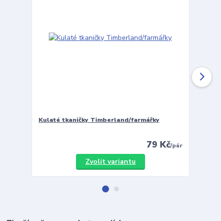
Kulaté tkaničky Timberland/farmářky
Vložky 
79 Kč
/
pár
Zvolit variantu