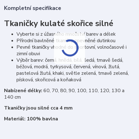
Kompletní specifikace
Tkaničky kulaté skořice silné
Vyberte si z úžasného množství barev a délek
Přírodní bavlněné tkaničky zpevněné dutinkou
Pevné tkaničky vhodné do sportovní, volnočasové i
zimní obuvi
Výběr barev: černá, hnědá, bílá, šedá, tmavě šedá,
béžová, modrá, tyrkysová, červená, vínová, žlutá,
pastelová žlutá, khaki, světle zelená, tmavě zelená,
písková, skořicová a koňaková
Nabízené délky:
60, 70, 80, 90, 100, 110, 120, 130 a
140 cm
Tkaničky jsou silné cca 4 mm
Materiál: 100% bavlna