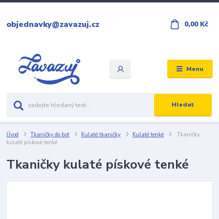
objednavky@zavazuj.cz
0,00 Kč
Menu
Hledat
Úvod
Tkaničky do bot
Kulaté tkaničky
Kulaté tenké
Tkaničky
kulaté pískové tenké
Tkaničky kulaté pískové tenké