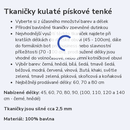
Tkaničky kulaté pískové tenké
Vyberte si z úžasného množství barev a délek
Přírodní bavlněné tkaničky zpevněné dutinkou
Nejvhodnější využití těchto tkaniček najdete při
kratších délkách do dětské obuvi (45 - 100cm), dále
do formálních bot pro business nebo slavnostní
příležitosti (70 -100 cm), prodloužené délky jsou
vhodné do volnočasové, nebo zimní kotníčkové obuvi
Výběr barev: černá, hnědá, bílá, šedá, tmavě šedá,
béžová, modrá, červená, vínová, žlutá, khaki, světle
zelená, tmavě zelená, písková, skořicová a koňaková
Nejběžněji prodávané délky: 60, 70 a 80 cm
Nabízené délky:
45, 60, 70, 80, 90, (100, 110, 120 a 140
cm - černé, hnědé)
Tkaničky jsou silné cca 2,5 mm
Materiál: 100% bavlna