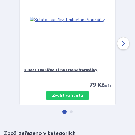
Kulaté tkaničky Timberland/farmářky
Vložky 
79 Kč
/
pár
Zvolit variantu
Zboží zařazeno v kategoriích