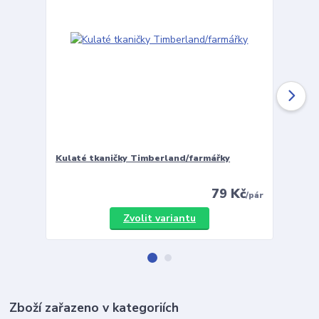
Kulaté tkaničky Timberland/farmářky
Vložky 
79 Kč
/
pár
Zvolit variantu
Zboží zařazeno v kategoriích