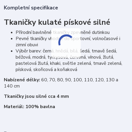
Kompletní specifikace
Tkaničky kulaté pískové silné
Přírodní bavlněné tkaničky zpevněné dutinkou
Pevné tkaničky vhodné do sportovní, volnočasové i
zimní obuvi
Výběr barev: černá, hnědá, bílá, šedá, tmavě šedá,
béžová, modrá, tyrkysová, červená, vínová, žlutá,
pastelová žlutá, khaki, světle zelená, tmavě zelená,
písková, skořicová a koňaková
Nabízené délky:
60, 70, 80, 90, 100, 110, 120, 130 a
140 cm
Tkaničky jsou silné cca 4 mm
Materiál: 100% bavlna