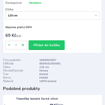
Dostupnost
Skladem
Délka
Nejsme plátci DPH
69 Kč
/
pár
Přidat do košíku
Číslo produktu:
VKS6001807
EAN kód:
8594031450061
Délka:
120 cm
Pánské/Dámské:
Unisex
Tvar:
Kulaté
Barva:
Hnědá
Materiál:
100% bavlna
Podobné produkty
Tkaničky kulaté černé silné
69 Kč
/
pár