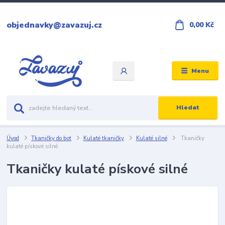
objednavky@zavazuj.cz
0,00 Kč
Menu
Hledat
Úvod
Tkaničky do bot
Kulaté tkaničky
Kulaté silné
Tkaničky
kulaté pískové silné
Tkaničky kulaté pískové silné