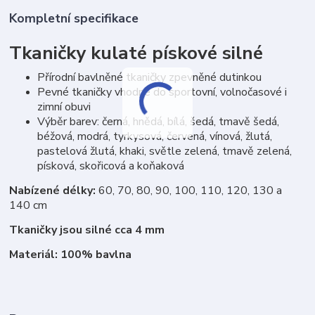
Kompletní specifikace
Tkaničky kulaté pískové silné
Přírodní bavlněné tkaničky zpevněné dutinkou
Pevné tkaničky vhodné do sportovní, volnočasové i
zimní obuvi
Výběr barev: černá, hnědá, bílá, šedá, tmavě šedá,
béžová, modrá, tyrkysová, červená, vínová, žlutá,
pastelová žlutá, khaki, světle zelená, tmavě zelená,
písková, skořicová a koňaková
Nabízené délky:
60, 70, 80, 90, 100, 110, 120, 130 a
140 cm
Tkaničky jsou silné cca 4 mm
Materiál: 100% bavlna