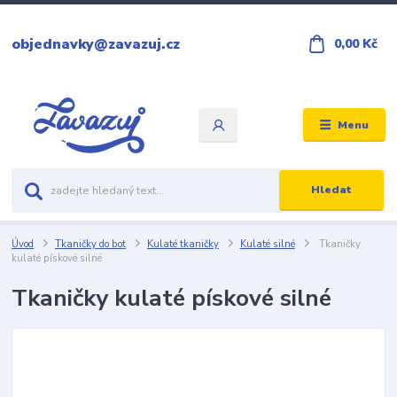
objednavky@zavazuj.cz
0,00 Kč
Menu
Hledat
Úvod
Tkaničky do bot
Kulaté tkaničky
Kulaté silné
Tkaničky
kulaté pískové silné
Tkaničky kulaté pískové silné