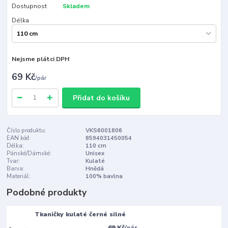
Dostupnost
Skladem
Délka
Nejsme plátci DPH
69 Kč
/
pár
Přidat do košíku
Číslo produktu:
VKS6001806
EAN kód:
8594031450054
Délka:
110 cm
Pánské/Dámské:
Unisex
Tvar:
Kulaté
Barva:
Hnědá
Materiál:
100% bavlna
Podobné produkty
Tkaničky kulaté černé silné
69 Kč
/
pár