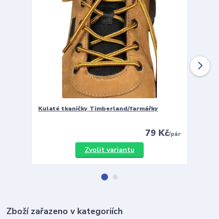
Kulaté tkaničky Timberland/farmářky
Vložky 
79 Kč
/
pár
Zvolit variantu
Zboží zařazeno v kategoriích