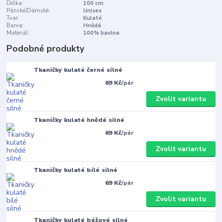
Délka:
100 cm
Pánské/Dámské:
Unisex
Tvar:
Kulaté
Barva:
Hnědá
Materiál:
100% bavlna
Podobné produkty
Tkaničky kulaté černé silné
69 Kč
/
pár
Zvolit variantu
Tkaničky kulaté hnědé silné
69 Kč
/
pár
Zvolit variantu
Tkaničky kulaté bílé silné
69 Kč
/
pár
Zvolit variantu
Tkaničky kulaté béžové silné