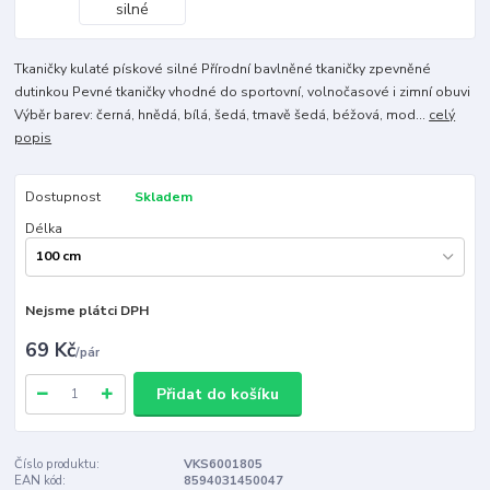
Tkaničky kulaté pískové silné Přírodní bavlněné tkaničky zpevněné
dutinkou Pevné tkaničky vhodné do sportovní, volnočasové i zimní obuvi
Výběr barev: černá, hnědá, bílá, šedá, tmavě šedá, béžová, mod...
celý
popis
Dostupnost
Skladem
Délka
Nejsme plátci DPH
69 Kč
/
pár
Přidat do košíku
Číslo produktu:
VKS6001805
EAN kód:
8594031450047