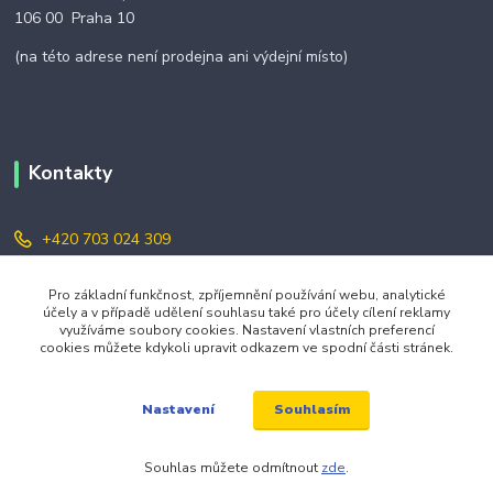
106 00 Praha 10
(na této adrese není prodejna ani výdejní místo)
Kontakty
+420 703 024 309
objednavky@zavazuj.cz
Pro základní funkčnost, zpříjemnění používání webu, analytické
účely a v případě udělení souhlasu také pro účely cílení reklamy
využíváme soubory cookies. Nastavení vlastních preferencí
cookies můžete kdykoli upravit odkazem ve spodní části stránek.
Souhlasím
Nastavení
© 2026 zavazuj.cz Všechna práva vyhrazena.
Souhlas můžete odmítnout
zde
.