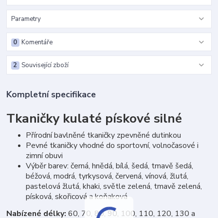
Parametry
0
Komentáře
2
Související zboží
Kompletní specifikace
Tkaničky kulaté pískové silné
Přírodní bavlněné tkaničky zpevněné dutinkou
Pevné tkaničky vhodné do sportovní, volnočasové i
zimní obuvi
Výběr barev: černá, hnědá, bílá, šedá, tmavě šedá,
béžová, modrá, tyrkysová, červená, vínová, žlutá,
pastelová žlutá, khaki, světle zelená, tmavě zelená,
písková, skořicová a koňaková
Nabízené délky:
60, 70, 80, 90, 100, 110, 120, 130 a