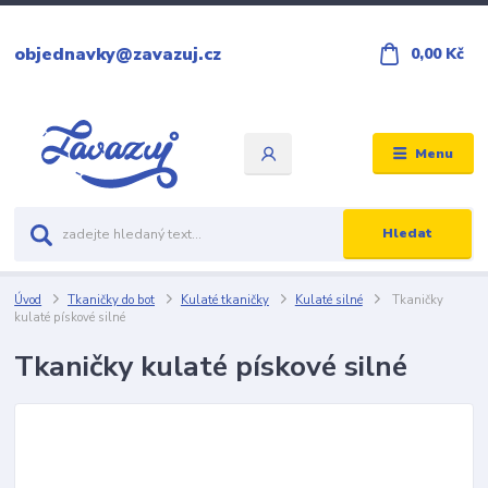
objednavky@zavazuj.cz
0,00 Kč
Menu
Hledat
Úvod
Tkaničky do bot
Kulaté tkaničky
Kulaté silné
Tkaničky
kulaté pískové silné
Tkaničky kulaté pískové silné