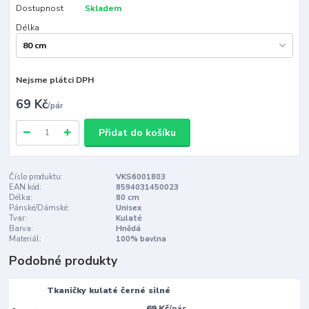
Dostupnost
Skladem
Délka
Nejsme plátci DPH
69 Kč
/
pár
Přidat do košíku
Číslo produktu:
VKS6001803
EAN kód:
8594031450023
Délka:
80 cm
Pánské/Dámské:
Unisex
Tvar:
Kulaté
Barva:
Hnědá
Materiál:
100% bavlna
Podobné produkty
Tkaničky kulaté černé silné
69 Kč
/
pár