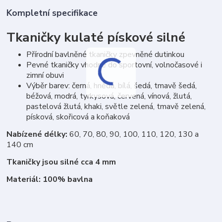
Kompletní specifikace
Tkaničky kulaté pískové silné
Přírodní bavlněné tkaničky zpevněné dutinkou
Pevné tkaničky vhodné do sportovní, volnočasové i
zimní obuvi
Výběr barev: černá, hnědá, bílá, šedá, tmavě šedá,
béžová, modrá, tyrkysová, červená, vínová, žlutá,
pastelová žlutá, khaki, světle zelená, tmavě zelená,
písková, skořicová a koňaková
Nabízené délky:
60, 70, 80, 90, 100, 110, 120, 130 a
140 cm
Tkaničky jsou silné cca 4 mm
Materiál: 100% bavlna