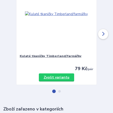
Kulaté tkaničky Timberland/farmářky
Vložky 
79 Kč
/
pár
Zvolit variantu
Zboží zařazeno v kategoriích