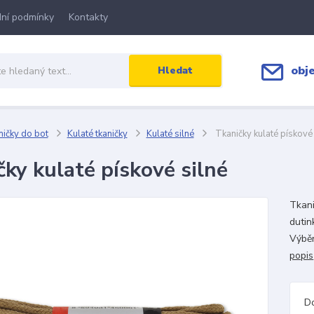
ní podmínky
Kontakty
obj
Hledat
ičky do bot
Kulaté tkaničky
Kulaté silné
Tkaničky kulaté pískové 
čky kulaté pískové silné
Tkani
dutin
Výběr
popis
D