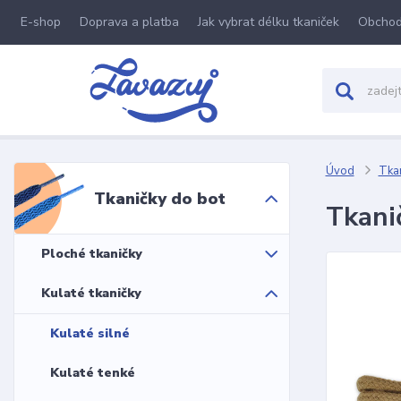
E-shop
Doprava a platba
Jak vybrat délku tkaniček
Obchod
Úvod
Tkan
Tkaničky do bot
Tkani
Ploché tkaničky
Kulaté tkaničky
Kulaté silné
Kulaté tenké