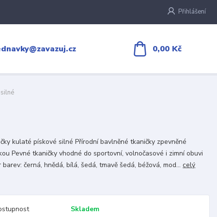
Přihlášení
0,00 Kč
ednavky@zavazuj.cz
silné
čky kulaté pískové silné Přírodní bavlněné tkaničky zpevněné
kou Pevné tkaničky vhodné do sportovní, volnočasové i zimní obuvi
 barev: černá, hnědá, bílá, šedá, tmavě šedá, béžová, mod...
celý
ostupnost
Skladem