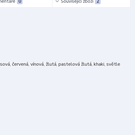
entáře
0
Související zboží
2
ová, červená, vínová, žlutá, pastelová žlutá, khaki, světle