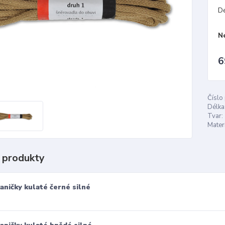
D
N
6
Číslo
Délka
Tvar:
Materi
 produkty
aničky kulaté černé silné