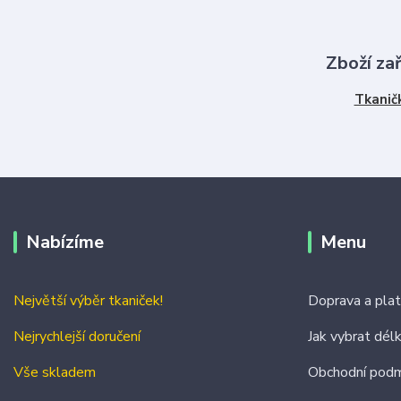
Zboží za
Tkanič
Nabízíme
Menu
Největší výběr tkaniček!
Doprava a pla
Nejrychlejší doručení
Jak vybrat dél
Vše skladem
Obchodní podm