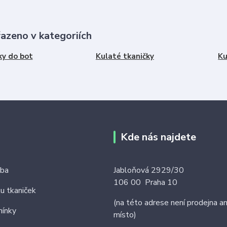
řazeno v kategoriích
ky do bot
Kulaté tkaničky
Ku
Kde nás najdete
tba
Jabloňová 2929/30
106 00 Praha 10
ku tkaniček
(na této adrese není prodejna an
ínky
místo)