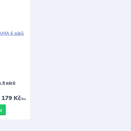
 6 párů
179 Kč
/
ks
u