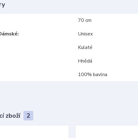
ry
70 cm
Dámské
Unisex
Kulaté
Hnědá
100% bavlna
cí zboží
2