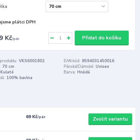
élka
ejsme plátci DPH
9 Kč
Přidat do košíku
/
pár
 produktu:
VKS6001802
EAN kód:
8594031450016
:
70 cm
Pánské/Dámské:
Unisex
Kulaté
Barva:
Hnědá
ál:
100% bavlna
69 Kč
/
pár
Zvolit variantu