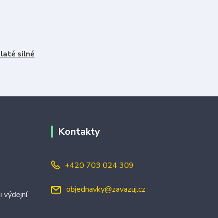
laté silné
Kontakty
+420 703 024 309
objednavky@zavazuj.cz
i výdejní