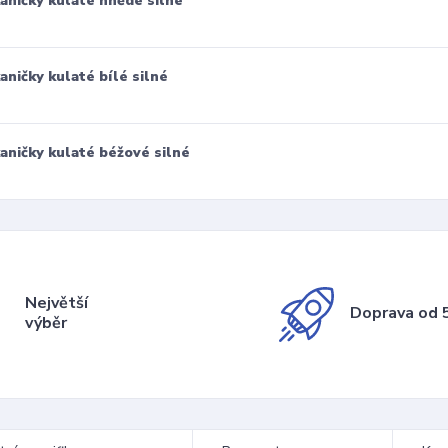
aničky kulaté hnědé silné
aničky kulaté bílé silné
aničky kulaté béžové silné
Největší
Doprava od 5
výběr