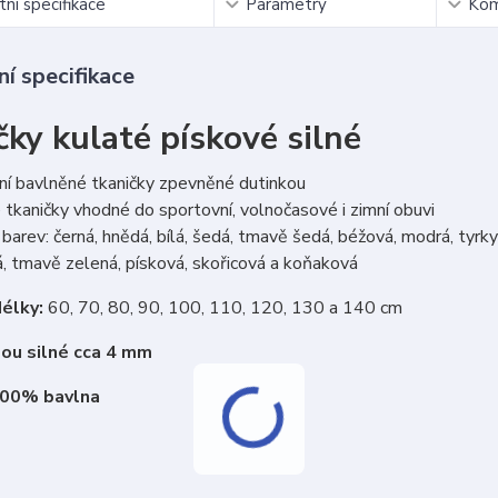
ní specifikace
Parametry
Kom
í specifikace
čky kulaté pískové silné
ní bavlněné tkaničky zpevněné dutinkou
tkaničky vhodné do sportovní, volnočasové i zimní obuvi
barev: černá, hnědá, bílá, šedá, tmavě šedá, béžová, modrá, tyrkys
, tmavě zelená, písková, skořicová a koňaková
élky:
60, 70, 80, 90, 100, 110, 120, 130 a 140 cm
sou silné cca 4 mm
100% bavlna