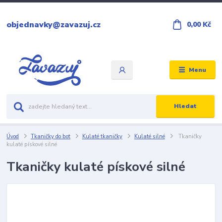
objednavky@zavazuj.cz
0,00 Kč
Menu
Hledat
Úvod
Tkaničky do bot
Kulaté tkaničky
Kulaté silné
Tkaničky
kulaté pískové silné
Tkaničky kulaté pískové silné