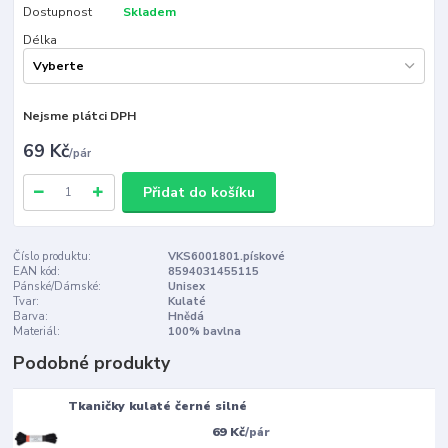
Dostupnost
Skladem
Délka
Nejsme plátci DPH
69 Kč
/
pár
Přidat do košíku
Číslo produktu:
VKS6001801.pískové
EAN kód:
8594031455115
Pánské/Dámské:
Unisex
Tvar:
Kulaté
Barva:
Hnědá
Materiál:
100% bavlna
Podobné produkty
Tkaničky kulaté černé silné
69 Kč
/
pár