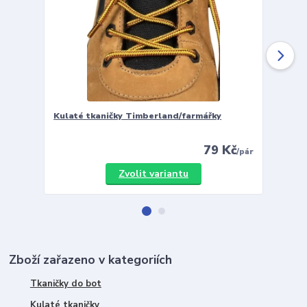
Kulaté tkaničky Timberland/farmářky
Vložky 
79 Kč
/
pár
Zvolit variantu
Zboží zařazeno v kategoriích
Tkaničky do bot
Kulaté tkaničky