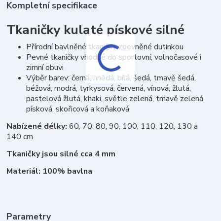
Kompletní specifikace
Tkaničky kulaté pískové silné
Přírodní bavlněné tkaničky zpevněné dutinkou
Pevné tkaničky vhodné do sportovní, volnočasové i
zimní obuvi
Výběr barev: černá, hnědá, bílá, šedá, tmavě šedá,
béžová, modrá, tyrkysová, červená, vínová, žlutá,
pastelová žlutá, khaki, světle zelená, tmavě zelená,
písková, skořicová a koňaková
Nabízené délky:
60, 70, 80, 90, 100, 110, 120, 130 a
140 cm
Tkaničky jsou silné cca 4 mm
Materiál: 100% bavlna
Parametry