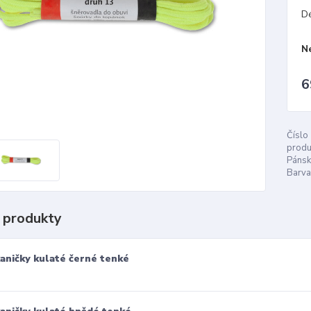
D
N
6
Číslo
produ
Pánsk
Barva
 produkty
aničky kulaté černé tenké