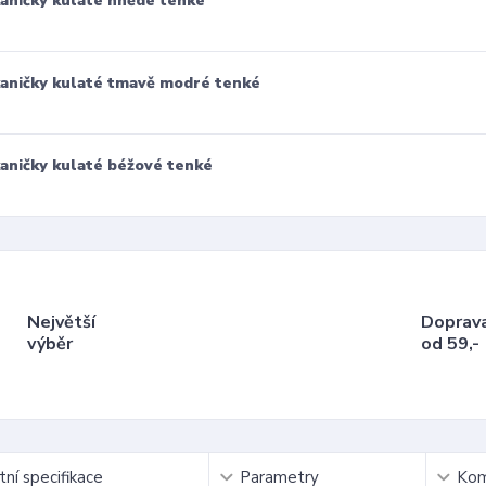
aničky kulaté hnědé tenké
aničky kulaté tmavě modré tenké
aničky kulaté béžové tenké
Největší
Doprav
výběr
od 59,-
ní specifikace
Parametry
Kom