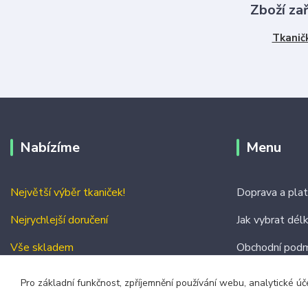
Zboží za
Tkanič
Nabízíme
Menu
Největší výběr tkaniček!
Doprava a pla
Nejrychlejší doručení
Jak vybrat dél
Vše skladem
Obchodní podm
Kontakty
Pro základní funkčnost, zpříjemnění používání webu, analytické úč