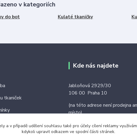
řazeno v kategoriích
ky do bot
Kulaté tkaničky
Ku
Kde nás najdete
tba
Jabloňová 2929/30
106 00 Praha 10
ku tkaniček
(na této adrese není prodejna an
ínky
místo)
ely a v případě udělení souhlasu také pro účely cílení reklamy využív
kdykoli upravit odkazem ve spodní části stránek.