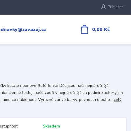
Přihlášení
0,00 Kč
ednavky@zavazuj.cz
čky kulaté neonové žluté tenké Děti jsou naši nejnáročnější
níci! Denně testují naše zboží v nejnáročnějších podmínkách My jim
máme co nabídnout. Výrazné zářivé barvy, pevnost i dlouho...
celý
ostupnost
Skladem