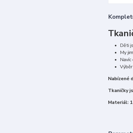
Kompletn
Tkani
Děti j
My jim
Navíc 
Výběr 
Nabízené d
Tkaničky j
Materiál: 