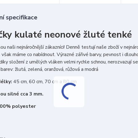
í specifikace
čky kulaté neonové žluté tenké
sou naši nejnáročnější zákazníci! Denně testují naše zboží v nejná
 však máme co nabídnout. Výrazné zářivé barvy, pevnost i dlouho
díky složení z umělých vláken velmi rychle schnou, nerozvazují se
barev: žlutá, zelená, oranžová, růžová a modrá
élky:
45 cm, 60 cm, 70 cm a 80 cm
sou silné cca 3 mm.
100% polyester