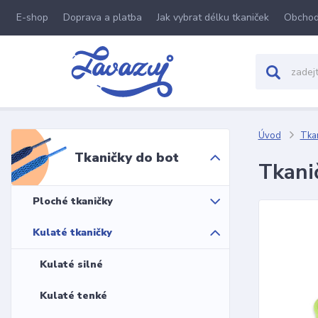
E-shop
Doprava a platba
Jak vybrat délku tkaniček
Obchod
Úvod
Tkan
Tkaničky do bot
Tkani
Ploché tkaničky
Kulaté tkaničky
Kulaté silné
Kulaté tenké