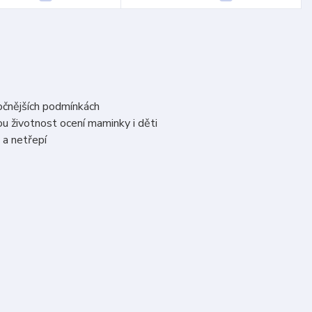
ročnějších podmínkách
u životnost ocení maminky i děti
 a netřepí