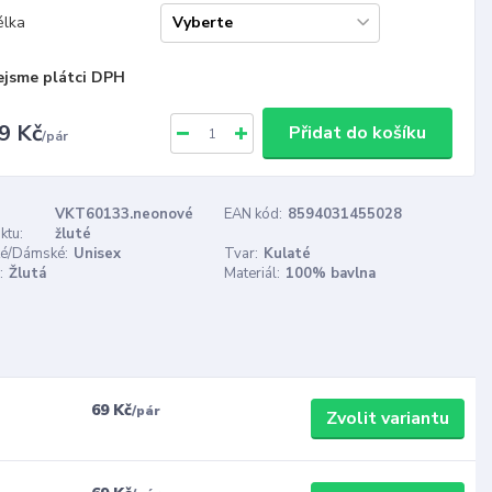
élka
ejsme plátci DPH
9 Kč
Přidat do košíku
/
pár
VKT60133.neonové
EAN kód:
8594031455028
ktu:
žluté
é/Dámské:
Unisex
Tvar:
Kulaté
:
Žlutá
Materiál:
100% bavlna
69 Kč
/
pár
Zvolit variantu