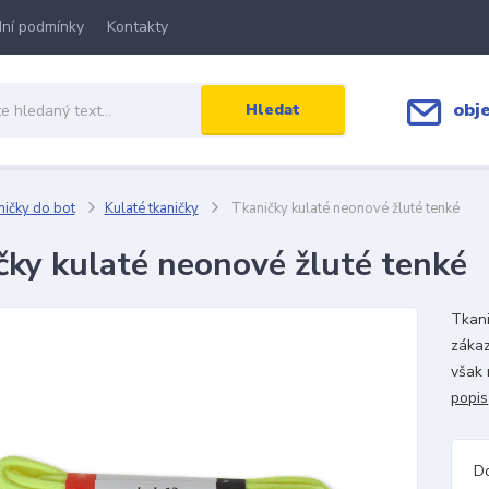
ní podmínky
Kontakty
obj
Hledat
ičky do bot
Kulaté tkaničky
Tkaničky kulaté neonové žluté tenké
čky kulaté neonové žluté tenké
Tkani
zákaz
však 
popis
D