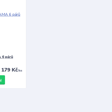
 6 párů
179 Kč
/
ks
u