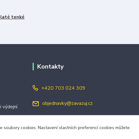
laté tenké
Kontakty
+420 703 024 309
objednavky@zavazuj.cz
i výdejní
áme soubory cookies. Nastavení vlastních preferencí cookies můžete