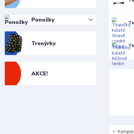
Tk
Ponožky
Tk
Trenýrky
Tk
AKCE!
Komplet