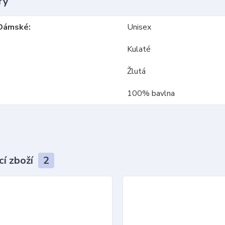
ry
Dámské
Unisex
Kulaté
Žlutá
100% bavlna
cí zboží
2