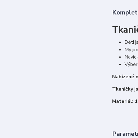
Kompletn
Tkani
Děti j
My jim
Navíc 
Výběr 
Nabízené d
Tkaničky j
Materiál: 
Paramet