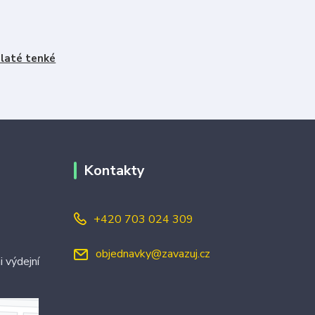
laté tenké
Kontakty
+420 703 024 309
objednavky@zavazuj.cz
i výdejní