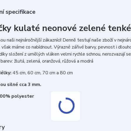
í specifikace
čky kulaté neonové zelené tenké
sou naši nejnáročnější zákazníci! Denně testují naše zboží v nejná
 však máme co nabídnout. Výrazné zářivé barvy, pevnost i dlouho
díky složení z umělých vláken velmi rychle schnou, nerozvazují se
barev: žlutá, zelená, oranžová, růžová a modrá
élky:
45 cm, 60 cm, 70 cm a 80 cm
sou silné cca 3 mm.
100% polyester
ry