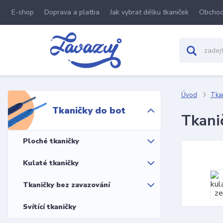
E-shop
Doprava a platba
Jak vybrat délku tkaniček
Obchod
Úvod
Tkan
Tkaničky do bot
Tkani
Ploché tkaničky
Kulaté tkaničky
Tkaničky bez zavazování
Svítící tkaničky