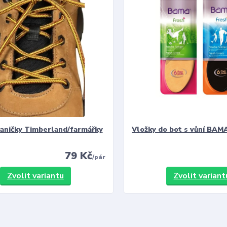
kaničky Timberland/farmářky
Vložky do bot s vůní BAMA
79 Kč
/
pár
Zvolit variantu
Zvolit variant