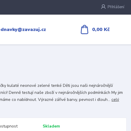
Přihlášení
0,00 Kč
ednavky@zavazuj.cz
čky kulaté neonové zelené tenké Děti jsou naši nejnáročnější
níci! Denně testují naše zboží v nejnáročnějších podmínkách My jim
máme co nabídnout. Výrazné zářivé barvy, pevnost i dlouh...
celý
ostupnost
Skladem