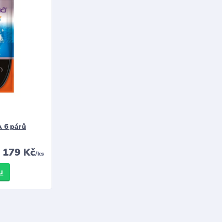
 6 párů
179 Kč
/
ks
u