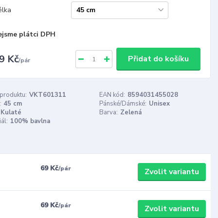
élka
ejsme plátci DPH
9 Kč
Přidat do košíku
/
pár
 produktu:
VKT601311
EAN kód:
8594031455028
:
45 cm
Pánské/Dámské:
Unisex
Kulaté
Barva:
Zelená
ál:
100% bavlna
69 Kč
/
pár
Zvolit variantu
69 Kč
/
pár
Zvolit variantu