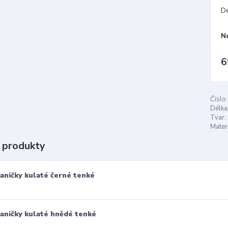
D
N
6
Číslo
Délka
Tvar:
Materi
 produkty
aničky kulaté černé tenké
aničky kulaté hnědé tenké