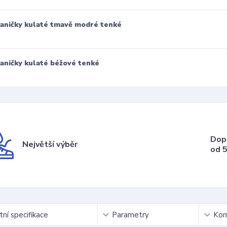
aničky kulaté tmavě modré tenké
aničky kulaté béžové tenké
Dop
Největší výběr
od 5
ní specifikace
Parametry
Kom