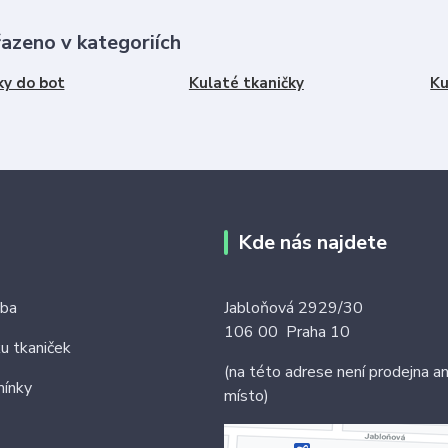
řazeno v kategoriích
ky do bot
Kulaté tkaničky
Ku
Kde nás najdete
tba
Jabloňová 2929/30
106 00 Praha 10
ku tkaniček
(na této adrese není prodejna an
ínky
místo)