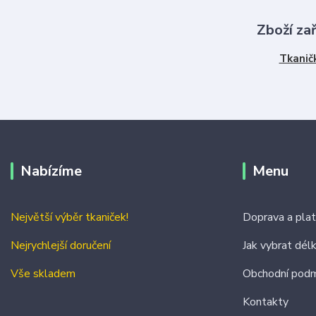
Zboží za
Tkanič
Nabízíme
Menu
Největší výběr tkaniček!
Doprava a pla
Nejrychlejší doručení
Jak vybrat dél
Vše skladem
Obchodní podm
Kontakty