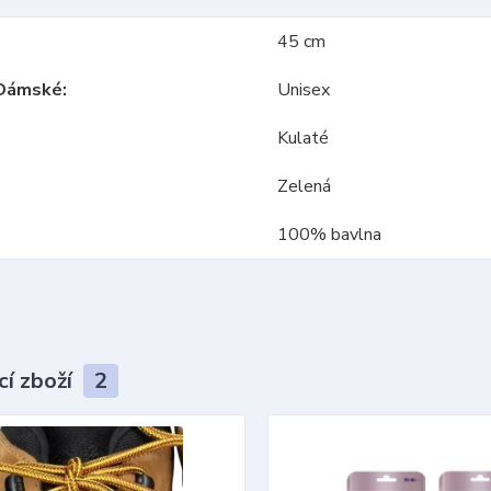
45 cm
Dámské
Unisex
Kulaté
Zelená
100% bavlna
cí zboží
2