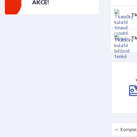
AKCE!
Tk
Tk
Komplet