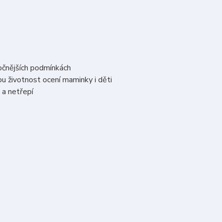
ročnějších podmínkách
u životnost ocení maminky i děti
 a netřepí