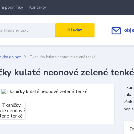
ní podmínky
Kontakty
obj
Hledat
ičky do bot
Tkaničky kulaté neonové zelené tenké
čky kulaté neonové zelené tenké
Tkani
zákaz
však 
popis
D