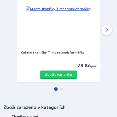
Kulaté tkaničky Timberland/farmářky
Vložky 
79 Kč
/
pár
Zvolit variantu
Zboží zařazeno v kategoriích
Tkaničky do bot