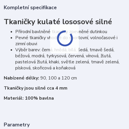
Kompletní specifikace
Tkaničky kulaté lososové silné
Přírodní bavlněné tkaničky zpevněné dutinkou
Pevné tkaničky vhodné do sportovní, volnočasové i
zimní obuvi
Výběr barev: černá, hnědá, bílá, šedá, tmavě šedá,
béžová, modrá, tyrkysová, červená, vínová, žlutá,
pastelová žlutá, khaki, světle zelená, tmavě zelená,
písková, skořicová a koňaková
Nabízené délky:
90, 100 a 120 cm
Tkaničky jsou silné cca 4 mm
Materiál: 100% bavlna
Parametry