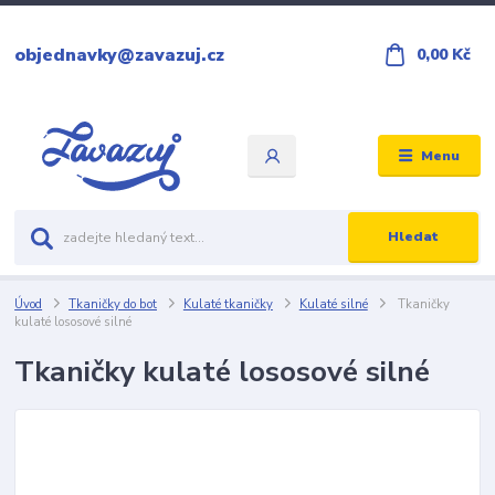
objednavky@zavazuj.cz
0,00 Kč
Menu
Hledat
Úvod
Tkaničky do bot
Kulaté tkaničky
Kulaté silné
Tkaničky
kulaté lososové silné
Tkaničky kulaté lososové silné