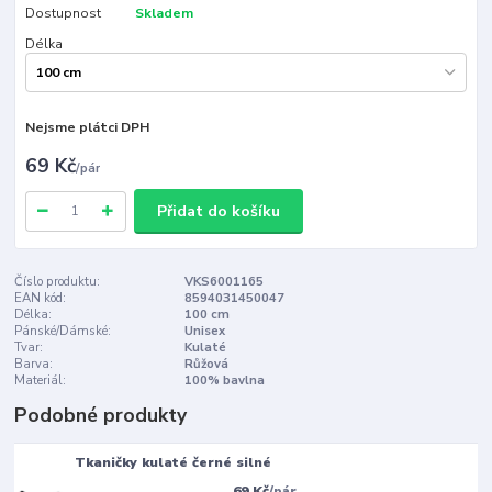
Dostupnost
Skladem
Délka
Nejsme plátci DPH
69 Kč
/
pár
Přidat do košíku
Číslo produktu:
VKS6001165
EAN kód:
8594031450047
Délka:
100 cm
Pánské/Dámské:
Unisex
Tvar:
Kulaté
Barva:
Růžová
Materiál:
100% bavlna
Podobné produkty
Tkaničky kulaté černé silné
69 Kč
/
pár