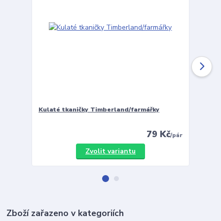
Kulaté tkaničky Timberland/farmářky
Vložky 
79 Kč
/
pár
Zvolit variantu
Zboží zařazeno v kategoriích