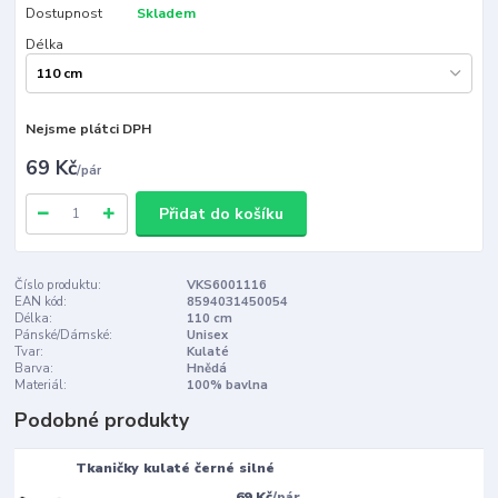
Dostupnost
Skladem
Délka
Nejsme plátci DPH
69 Kč
/
pár
Přidat do košíku
Číslo produktu:
VKS6001116
EAN kód:
8594031450054
Délka:
110 cm
Pánské/Dámské:
Unisex
Tvar:
Kulaté
Barva:
Hnědá
Materiál:
100% bavlna
Podobné produkty
Tkaničky kulaté černé silné
69 Kč
/
pár