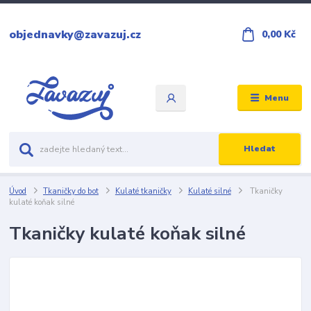
objednavky@zavazuj.cz
0,00 Kč
Menu
Hledat
Úvod
Tkaničky do bot
Kulaté tkaničky
Kulaté silné
Tkaničky
kulaté koňak silné
Tkaničky kulaté koňak silné