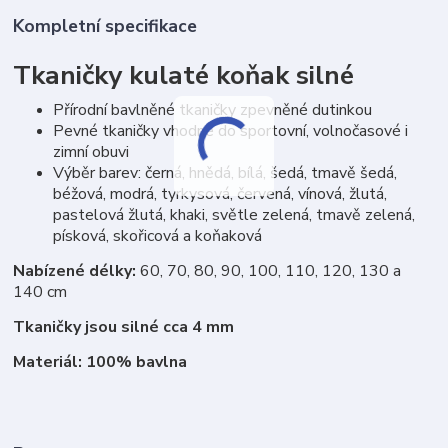
Kompletní specifikace
Tkaničky kulaté koňak silné
Přírodní bavlněné tkaničky zpevněné dutinkou
Pevné tkaničky vhodné do sportovní, volnočasové i
zimní obuvi
Výběr barev: černá, hnědá, bílá, šedá, tmavě šedá,
béžová, modrá, tyrkysová, červená, vínová, žlutá,
pastelová žlutá, khaki, světle zelená, tmavě zelená,
písková, skořicová a koňaková
Nabízené délky:
60, 70, 80, 90, 100, 110, 120, 130 a
140 cm
Tkaničky jsou silné cca 4 mm
Materiál: 100% bavlna