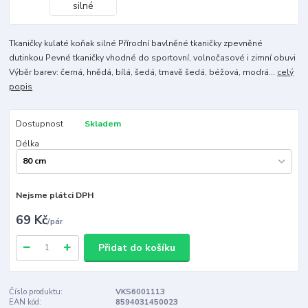
Tkaničky kulaté koňak silné Přírodní bavlněné tkaničky zpevněné
dutinkou Pevné tkaničky vhodné do sportovní, volnočasové i zimní obuvi
Výběr barev: černá, hnědá, bílá, šedá, tmavě šedá, béžová, modrá...
celý
popis
Dostupnost
Skladem
Délka
Nejsme plátci DPH
69 Kč
/
pár
Přidat do košíku
Číslo produktu:
VKS6001113
EAN kód:
8594031450023