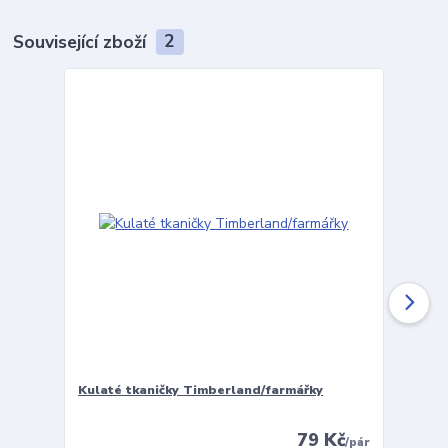
Související zboží
2
Kulaté tkaničky Timberland/farmářky
Vložky 
79 Kč
/
pár