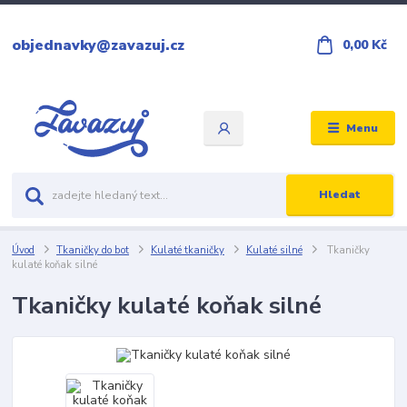
objednavky@zavazuj.cz
0,00 Kč
Menu
Hledat
Úvod
Tkaničky do bot
Kulaté tkaničky
Kulaté silné
Tkaničky
kulaté koňak silné
Tkaničky kulaté koňak silné