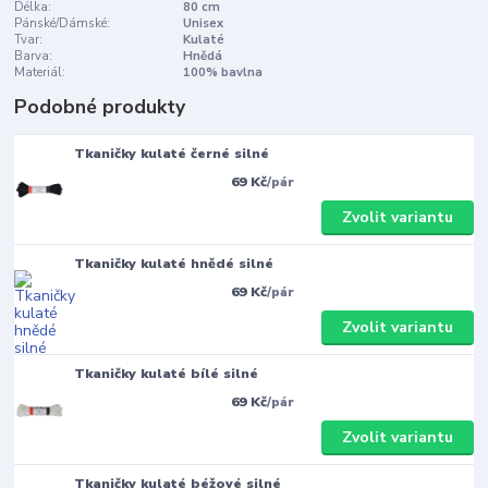
Délka:
80 cm
Pánské/Dámské:
Unisex
Tvar:
Kulaté
Barva:
Hnědá
Materiál:
100% bavlna
Podobné produkty
Tkaničky kulaté černé silné
69 Kč
/
pár
Zvolit variantu
Tkaničky kulaté hnědé silné
69 Kč
/
pár
Zvolit variantu
Tkaničky kulaté bílé silné
69 Kč
/
pár
Zvolit variantu
Tkaničky kulaté béžové silné