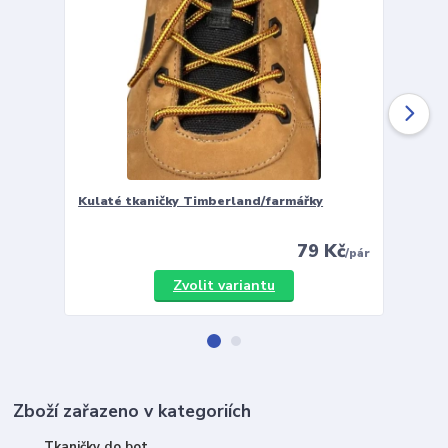
Kulaté tkaničky Timberland/farmářky
Vložky 
79 Kč
/
pár
Zvolit variantu
Zboží zařazeno v kategoriích
Tkaničky do bot