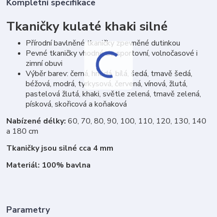
Kompletní specifikace
Tkaničky kulaté khaki silné
Přírodní bavlněné tkaničky zpevněné dutinkou
Pevné tkaničky vhodné do sportovní, volnočasové i
zimní obuvi
Výběr barev: černá, hnědá, bílá, šedá, tmavě šedá,
béžová, modrá, tyrkysová, červená, vínová, žlutá,
pastelová žlutá, khaki, světle zelená, tmavě zelená,
písková, skořicová a koňaková
Nabízené délky:
60, 70, 80, 90, 100, 110, 120, 130, 140
a 180 cm
Tkaničky jsou silné cca 4 mm
Materiál: 100% bavlna
Parametry