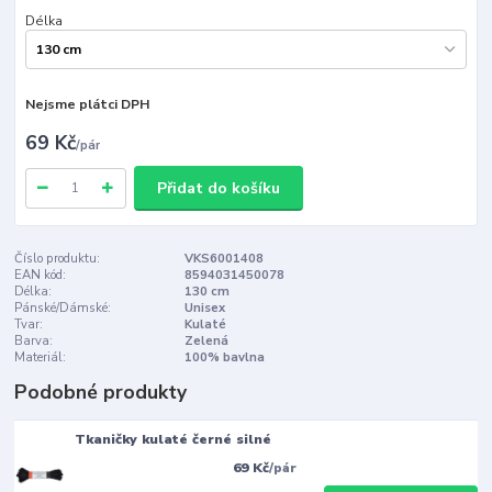
Délka
Nejsme plátci DPH
69 Kč
/
pár
Přidat do košíku
Číslo produktu:
VKS6001408
EAN kód:
8594031450078
Délka:
130 cm
Pánské/Dámské:
Unisex
Tvar:
Kulaté
Barva:
Zelená
Materiál:
100% bavlna
Podobné produkty
Tkaničky kulaté černé silné
69 Kč
/
pár