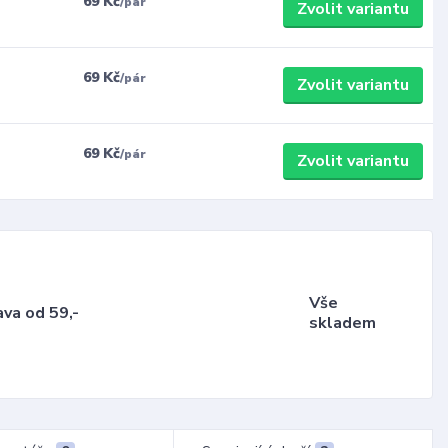
69 Kč
/
pár
Zvolit variantu
69 Kč
/
pár
Zvolit variantu
69 Kč
/
pár
Zvolit variantu
Vše
va od 59,-
skladem