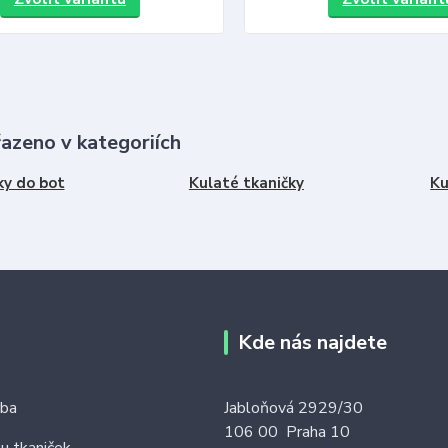
řazeno v kategoriích
ky do bot
Kulaté tkaničky
Ku
Kde nás najdete
tba
Jabloňová 2929/30
106 00 Praha 10