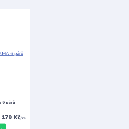
 6 párů
179 Kč
/
ks
u