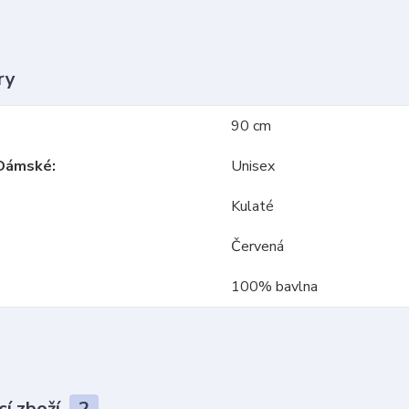
ry
90 cm
Dámské
Unisex
Kulaté
Červená
100% bavlna
cí zboží
2