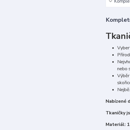
Komplet
Kompletn
Tkani
Vybert
Přírod
Nejvho
nebo s
Výběr 
skoři
Nejběž
Nabízené d
Tkaničky j
Materiál: 