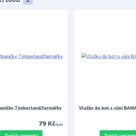
kaničky Timberland/farmářky
Vložky do bot s vůní BAMA
79 Kč
/
pár
Zvolit variantu
Zvolit variant