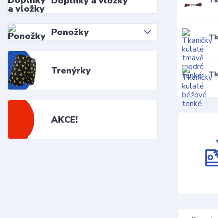
Doplňky a vložky
Tk
Ponožky
Tk
Trenýrky
Tk
AKCE!