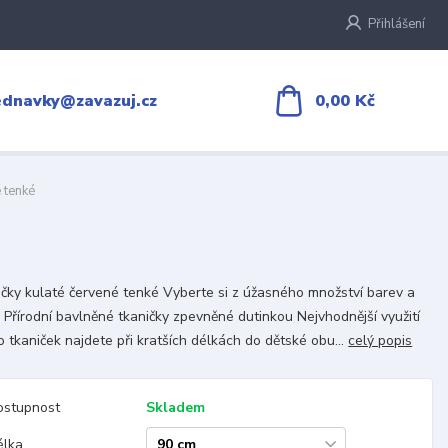
Přihlášení
0,00 Kč
ednavky@zavazuj.cz
 tenké
čky kulaté červené tenké Vyberte si z úžasného množství barev a
 Přírodní bavlněné tkaničky zpevněné dutinkou Nejvhodnější využití
o tkaniček najdete při kratších délkách do dětské obu...
celý popis
ostupnost
Skladem
élka