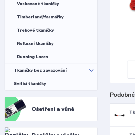
Voskované tkaničky
Timberland/farmářky
Trekové tkaničky
Reflexní tkaničky
Running Laces
Tkaničky bez zavazování
Svítící tkaničky
Podobné
Ošetření a vůně
Tk