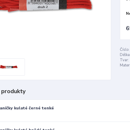
N
6
Číslo
Délka
Tvar:
Materi
 produkty
aničky kulaté černé tenké