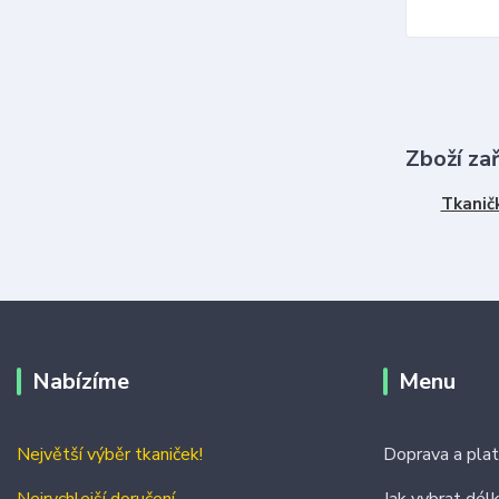
Zboží za
Tkanič
Nabízíme
Menu
Největší výběr tkaniček!
Doprava a pla