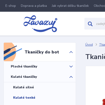
E-shop
Doprava a platba
Jak vybrat délku tkaniček
Obchod
Úvod
Tkan
Tkaničky do bot
Tkani
Ploché tkaničky
Kulaté tkaničky
Kulaté silné
Kulaté tenké