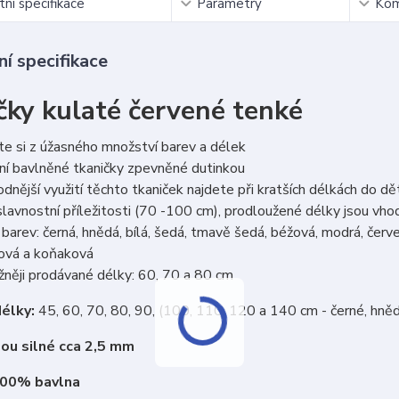
ní specifikace
Parametry
Kom
í specifikace
čky kulaté červené tenké
e si z úžasného množství barev a délek
ní bavlněné tkaničky zpevněné dutinkou
dnější využití těchto tkaniček najdete při kratších délkách do d
lavnostní příležitosti (70 -100 cm), prodloužené délky jsou vh
barev: černá, hnědá, bílá, šedá, tmavě šedá, béžová, modrá, červen
cová a koňaková
něji prodávané délky: 60, 70 a 80 cm
élky:
45, 60, 70, 80, 90, (100, 110, 120 a 140 cm - černé, hně
sou silné cca 2,5 mm
100% bavlna