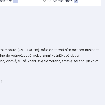
entáře
0
Související zboží
2
ětské obuvi (45 - 100cm), dále do formálních bot pro business
odné do volnočasové, nebo zimní kotníčkové obuvi
á, vínová, žlutá, khaki, světle zelená, tmavě zelená, písková,
dé)