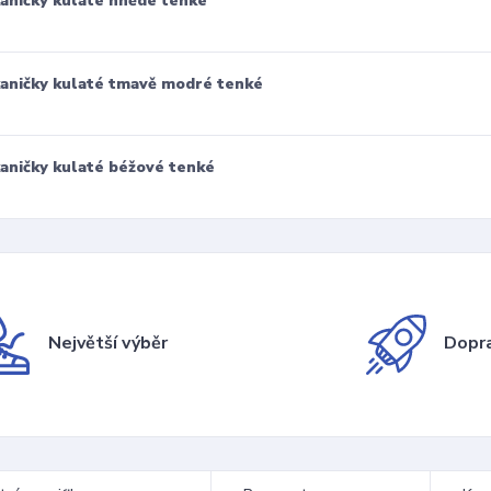
aničky kulaté hnědé tenké
aničky kulaté tmavě modré tenké
aničky kulaté béžové tenké
Největší výběr
Dopra