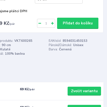
ejsme plátci DPH
9 Kč
Přidat do košíku
/
pár
 produktu:
VKT600265
EAN kód:
8594031450153
:
90 cm
Pánské/Dámské:
Unisex
Kulaté
Barva:
Červená
ál:
100% bavlna
69 Kč
/
pár
Zvolit variantu