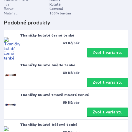
Pánské/Dámské:
Unisex
Tvar:
Kulaté
Barva:
Červená
Materiál:
100% bavlna
Podobné produkty
Tkaničky kulaté černé tenké
69 Kč
/
pár
Zvolit variantu
Tkaničky kulaté hnědé tenké
69 Kč
/
pár
Zvolit variantu
Tkaničky kulaté tmavě modré tenké
69 Kč
/
pár
Zvolit variantu
Tkaničky kulaté béžové tenké