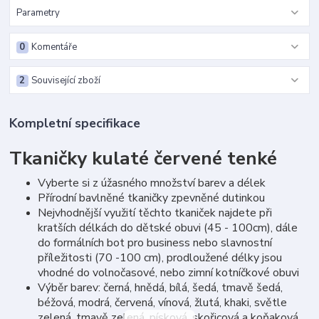
Parametry
0
Komentáře
2
Související zboží
Kompletní specifikace
Tkaničky kulaté červené tenké
Vyberte si z úžasného množství barev a délek
Přírodní bavlněné tkaničky zpevněné dutinkou
Nejvhodnější využití těchto tkaniček najdete při
kratších délkách do dětské obuvi (45 - 100cm), dále
do formálních bot pro business nebo slavnostní
příležitosti (70 -100 cm), prodloužené délky jsou
vhodné do volnočasové, nebo zimní kotníčkové obuvi
Výběr barev: černá, hnědá, bílá, šedá, tmavě šedá,
béžová, modrá, červená, vínová, žlutá, khaki, světle
zelená, tmavě zelená, písková, skořicová a koňaková