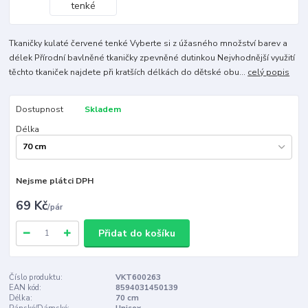
Tkaničky kulaté červené tenké Vyberte si z úžasného množství barev a
délek Přírodní bavlněné tkaničky zpevněné dutinkou Nejvhodnější využití
těchto tkaniček najdete při kratších délkách do dětské obu...
celý popis
Dostupnost
Skladem
Délka
Nejsme plátci DPH
69 Kč
/
pár
Přidat do košíku
Číslo produktu:
VKT600263
EAN kód:
8594031450139
Délka:
70 cm