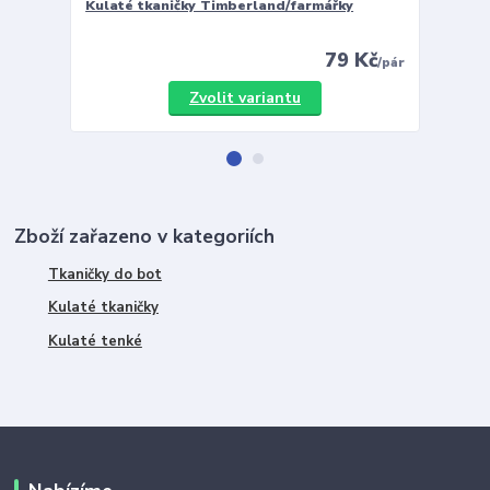
Kulaté tkaničky Timberland/farmářky
Vložky 
79 Kč
/
pár
Zvolit variantu
Zboží zařazeno v kategoriích
Tkaničky do bot
Kulaté tkaničky
Kulaté tenké