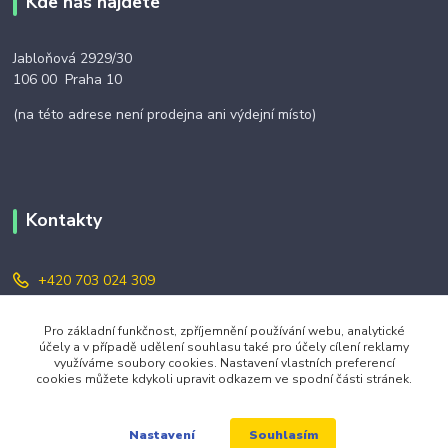
Kde nás najdete
Jabloňová 2929/30
106 00 Praha 10
(na této adrese není prodejna ani výdejní místo)
Kontakty
+420 703 024 309
objednavky@zavazuj.cz
Pro základní funkčnost, zpříjemnění používání webu, analytické
účely a v případě udělení souhlasu také pro účely cílení reklamy
využíváme soubory cookies. Nastavení vlastních preferencí
cookies můžete kdykoli upravit odkazem ve spodní části stránek.
Souhlasím
Nastavení