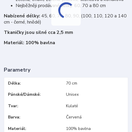
Nejběžněji prodávané délky: 60, 70 a 80 cm
Nabízené délky:
45, 60, 70, 80, 90, (100, 110, 120 a 140
cm - černé, hnědé)
Tkaničky jsou silné cca 2,5 mm
Materiál: 100% bavlna
Parametry
Délka
70 cm
Pánské/Dámské
Unisex
Tvar
Kulaté
Barva
Červená
Materiál
100% bavlna