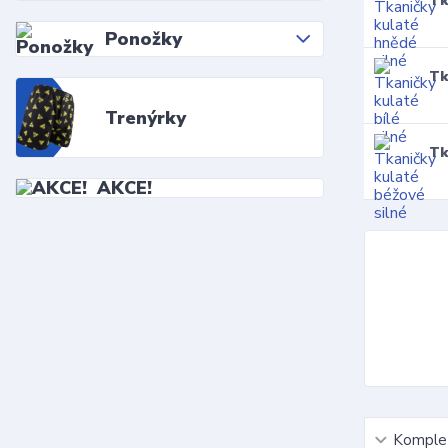
Tk
Ponožky
Tk
Trenýrky
Tk
AKCE!
Komplet