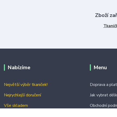
Zboží za
Tkanič
Nabízíme
Menu
Největší výběr tkaniček!
Doprava a pla
Nejrychlejší doručení
Jak vybrat dél
Vše skladem
Obchodní podm
Kontakty