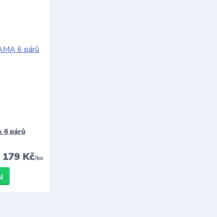
 6 párů
179 Kč
/
ks
u