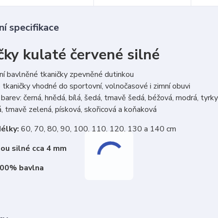
í specifikace
čky kulaté červené silné
ní bavlněné tkaničky zpevněné dutinkou
tkaničky vhodné do sportovní, volnočasové i zimní obuvi
barev: černá, hnědá, bílá, šedá, tmavě šedá, béžová, modrá, tyrkys
, tmavě zelená, písková, skořicová a koňaková
élky:
60, 70, 80, 90, 100, 110, 120, 130 a 140 cm
sou silné cca 4 mm
100% bavlna