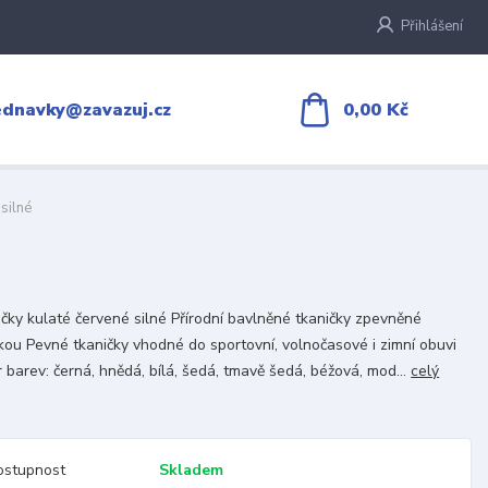
Přihlášení
0,00 Kč
ednavky@zavazuj.cz
silné
čky kulaté červené silné Přírodní bavlněné tkaničky zpevněné
kou Pevné tkaničky vhodné do sportovní, volnočasové i zimní obuvi
 barev: černá, hnědá, bílá, šedá, tmavě šedá, béžová, mod...
celý
ostupnost
Skladem