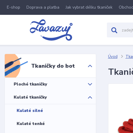
E-shop
Doprava a platba
Jak vybrat délku tkaniček
Obchod
Úvod
Tkan
Tkaničky do bot
Tkani
Ploché tkaničky
Kulaté tkaničky
Kulaté silné
Kulaté tenké