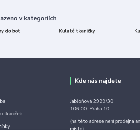
řazeno v kategoriích
ky do bot
Kulaté tkaničky
Ku
Kde nás najdete
tba
Jabloňová 2929/30
106 00 Praha 10
ku tkaniček
(na této adrese není prodejna an
ínky
místo)