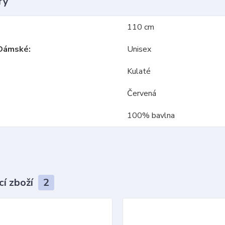
ry
110 cm
Dámské
Unisex
Kulaté
Červená
100% bavlna
cí zboží
2