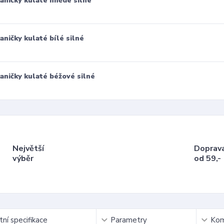
aničky kulaté hnědé silné
aničky kulaté bílé silné
aničky kulaté béžové silné
Největší
Doprav
výběr
od 59,-
ní specifikace
Parametry
Kom