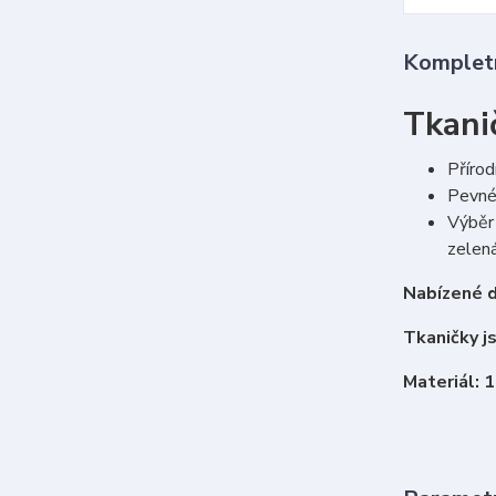
Kompletn
Tkani
Přírod
Pevné 
Výběr 
zelená
Nabízené d
Tkaničky j
Materiál: 