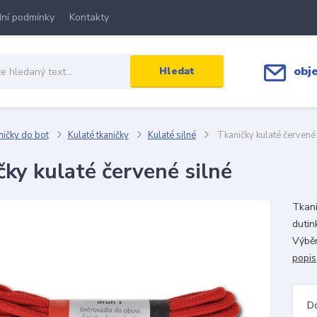
ní podmínky
Kontakty
obj
Hledat
ičky do bot
Kulaté tkaničky
Kulaté silné
Tkaničky kulaté červené 
čky kulaté červené silné
Tkani
dutin
Výběr
popis
D