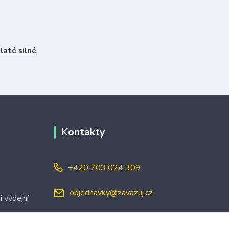
laté silné
Kontakty
+420 703 024 309
objednavky@zavazuj.cz
i výdejní