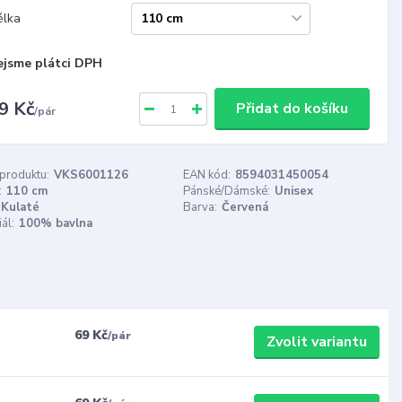
élka
ejsme plátci DPH
9 Kč
Přidat do košíku
/
pár
 produktu:
VKS6001126
EAN kód:
8594031450054
:
110 cm
Pánské/Dámské:
Unisex
Kulaté
Barva:
Červená
ál:
100% bavlna
69 Kč
/
pár
Zvolit variantu