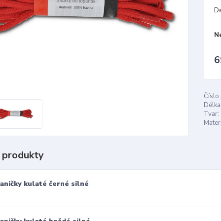
D
N
6
Číslo
Délka
Tvar:
Materi
 produkty
aničky kulaté černé silné