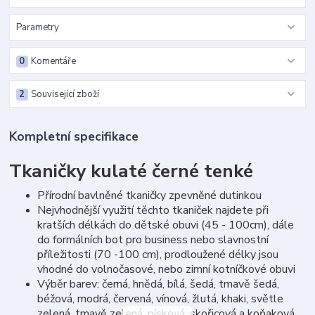
Parametry
0
Komentáře
2
Související zboží
Kompletní specifikace
Tkaničky kulaté černé tenké
Přírodní bavlněné tkaničky zpevněné dutinkou
Nejvhodnější využití těchto tkaniček najdete při
kratších délkách do dětské obuvi (45 - 100cm), dále
do formálních bot pro business nebo slavnostní
příležitosti (70 -100 cm), prodloužené délky jsou
vhodné do volnočasové, nebo zimní kotníčkové obuvi
Výběr barev: černá, hnědá, bílá, šedá, tmavě šedá,
béžová, modrá, červená, vínová, žlutá, khaki, světle
zelená, tmavě zelená, písková, skořicová a koňaková