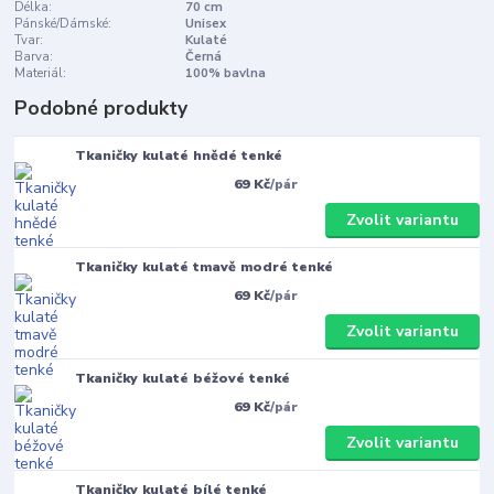
Délka:
70 cm
Pánské/Dámské:
Unisex
Tvar:
Kulaté
Barva:
Černá
Materiál:
100% bavlna
Podobné produkty
Tkaničky kulaté hnědé tenké
69 Kč
/
pár
Zvolit variantu
Tkaničky kulaté tmavě modré tenké
69 Kč
/
pár
Zvolit variantu
Tkaničky kulaté béžové tenké
69 Kč
/
pár
Zvolit variantu
Tkaničky kulaté bílé tenké