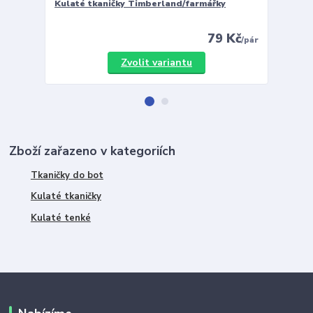
Kulaté tkaničky Timberland/farmářky
Vložky 
79 Kč
/
pár
Zvolit variantu
Zboží zařazeno v kategoriích
Tkaničky do bot
Kulaté tkaničky
Kulaté tenké