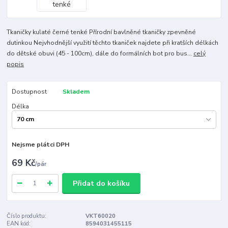
Tkaničky kulaté černé tenké Přírodní bavlněné tkaničky zpevněné
dutinkou Nejvhodnější využití těchto tkaniček najdete při kratších délkách
do dětské obuvi (45 - 100cm), dále do formálních bot pro bus...
celý
popis
Dostupnost
Skladem
Délka
Nejsme plátci DPH
69 Kč
/
pár
Přidat do košíku
Číslo produktu:
VKT60020
EAN kód:
8594031455115