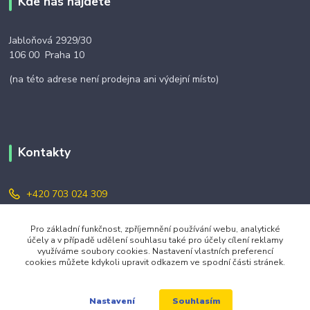
Kde nás najdete
Jabloňová 2929/30
106 00 Praha 10
(na této adrese není prodejna ani výdejní místo)
Kontakty
+420 703 024 309
objednavky@zavazuj.cz
Pro základní funkčnost, zpříjemnění používání webu, analytické
účely a v případě udělení souhlasu také pro účely cílení reklamy
využíváme soubory cookies. Nastavení vlastních preferencí
cookies můžete kdykoli upravit odkazem ve spodní části stránek.
Souhlasím
Nastavení