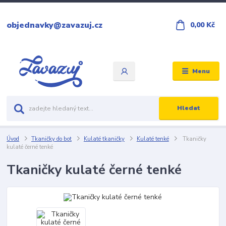
objednavky@zavazuj.cz
0,00 Kč
Menu
Hledat
Úvod
Tkaničky do bot
Kulaté tkaničky
Kulaté tenké
Tkaničky
kulaté černé tenké
Tkaničky kulaté černé tenké