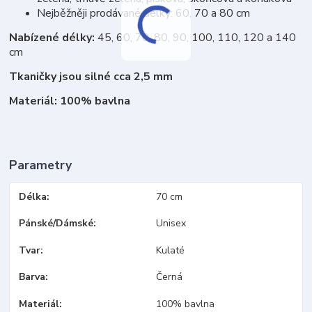
Nejběžněji prodávané délky: 60, 70 a 80 cm
Nabízené délky:
45, 60, 70, 80, 90, 100, 110, 120 a 140
cm
Tkaničky jsou silné cca 2,5 mm
Materiál: 100% bavlna
Parametry
Délka
70 cm
Pánské/Dámské
Unisex
Tvar
Kulaté
Barva
Černá
Materiál
100% bavlna