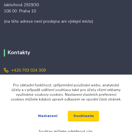
Jabloňová 2929/30
106 00 Praha 10
(na této adrese není prodejna ani výdejní místo)
Kontakty
+420 703 024 309
objednavky@zavazuj.cz
Pro základní funkčnost, zpříjemnění používání webu, analytické
účely a v případě udělení souhlasu také pro účely cílení reklamy
využíváme soubory cookies. Nastavení vlastních preferencí
cookies můžete kdykoli upravit odkazem ve spodní části stránek.
Souhlasím
Nastavení
© 2026 zavazuj.cz Všechna práva vyhrazena.
Souhlas můžete odmítnout
zde
.