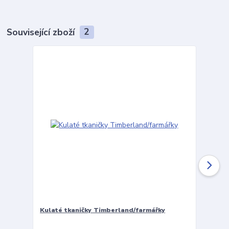
Související zboží
2
Kulaté tkaničky Timberland/farmářky
Vložky 