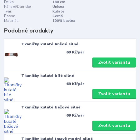
Délka:
180 cm
Pánské/Dámské:
Unisex
Tvar:
Kulaté
Barva:
Černá
Materiál:
100% bavlna
Podobné produkty
Tkaničky kulaté hnědé silné
69 Kč
/
pár
Zvolit variantu
Tkaničky kulaté bílé silné
69 Kč
/
pár
Zvolit variantu
Tkaničky kulaté béžové silné
69 Kč
/
pár
Zvolit variantu
Tkaničky kulaté tmavě modré silné