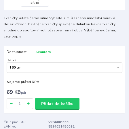
Tkaničky kulaté černé silné Vyberte si z úžasného množství barev a
délek Přírodní bavlněné tkaničky zpevněné dutinkou Pevné tkaničky
vhodné do sportovní, volnočasové i zimní obuvi Výběr barev: černá,...
celý popis
Dostupnost
Skladem
Délka
Nejsme plátci DPH
69 Kč
/
pár
Přidat do košíku
Číslo produktu:
VKS6001111
EAN kód:
8594031450092